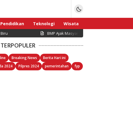
Pendidikan
Teknologi
Wisata
 Biru
BMP Ajak Masyarakat Perkuat Nasionalisme da
Sport
TERPOPULER
line
Breaking News
Berita Hari ini
da 2024
Pilpres 2024
pemerintahan
fyp