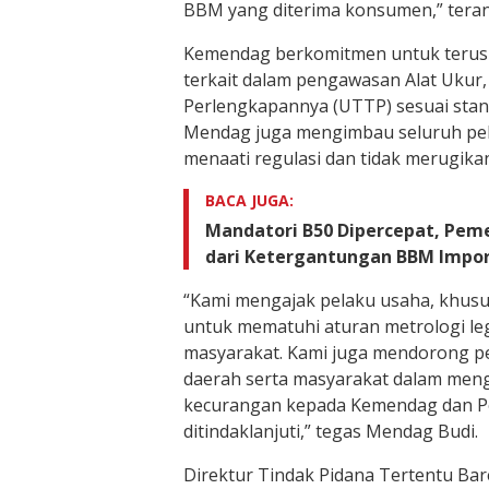
BBM yang diterima konsumen,” tera
Kemendag berkomitmen untuk terus 
terkait dalam pengawasan Alat Ukur,
Perlengkapannya (UTTP) sesuai stand
Mendag juga mengimbau seluruh pe
menaati regulasi dan tidak merugik
BACA JUGA:
Mandatori B50 Dipercepat, Pem
dari Ketergantungan BBM Impo
“Kami mengajak pelaku usaha, khus
untuk mematuhi aturan metrologi le
masyarakat. Kami juga mendorong pe
daerah serta masyarakat dalam men
kecurangan kepada Kemendag dan Po
ditindaklanjuti,” tegas Mendag Budi.
Direktur Tindak Pidana Tertentu Bare