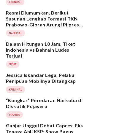
EKONOMI
Resmi Diumumkan, Berikut
Susunan Lengkap Formasi TKN
Prabowo-Gibran Arungi Pilpres
2024, Ada Ridwan Kamil hingga
NASIONAL
Suami Yenny Wahid
Dalam Hitungan 10 Jam, Tiket
Indonesia vs Bahrain Ludes
Terjual
SPORT
Jessica Iskandar Lega, Pelaku
Penipuan Mobilnya Ditangkap
KRIMINAL
“Bongkar” Peredaran Narkoba di
Diskotik Pujasera
JAKARTA
Ganjar Unggul Debat Capres, Eks
Tenaga Ahli KSP: Show Bagus