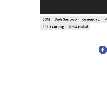
BBM
Budi Santoso
Kemendag
M
SPBU Curang
SPBU Nakal