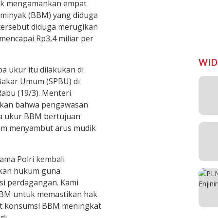
ntuk mengamankan empat
 minyak (BBM) yang diduga
 tersebut diduga merugikan
encapai Rp3,4 miliar per
WID
 ukur itu dilakukan di
 Bakar Umum (SPBU) di
abu (19/3). Menteri
skan bahwa pengawasan
a ukur BBM bertujuan
lam menyambut arus mudik
ama Polri kembali
kan hukum guna
si perdagangan. Kami
BM untuk memastikan hak
at konsumsi BBM meningkat
di.