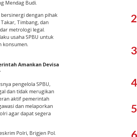
ng Mendag Budi.
bersinergi dengan pihak
2
 Takar, Timbang, dan
ar metrologi legal.
laku usaha SPBU untuk
an konsumen.
3
erintah Amankan Devisa
r
4
usnya pengelola SPBU,
gal dan tidak merugikan
ran aktif pemerintah
5
gawasi dan melaporkan
lri agar dapat segera
6
skrim Polri, Brigjen Pol.