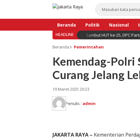
Beranda
Politik
Nasional
HEADLINE
Sambut HUT ke-25, DPC Parta
Bisnis
Beranda
Pemerintahan
Kemendag-Polri
Curang Jelang L
19 Maret 2025 20:23
Penulis :
admin
JAKARTA RAYA –
Kementerian Perda