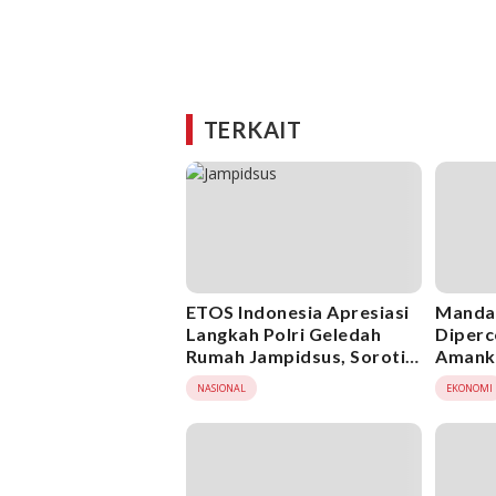
TERKAIT
ETOS Indonesia Apresiasi
Mandat
Langkah Polri Geledah
Diperc
Rumah Jampidsus, Soroti
Amanka
Dugaan Keterlibatan
Keter
NASIONAL
EKONOMI
Oknum TNI
Impor