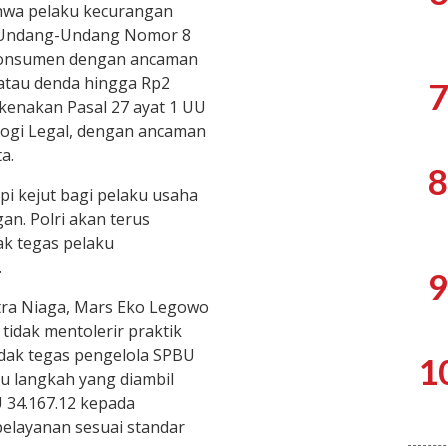
hwa pelaku kecurangan
 a Undang-Undang Nomor 8
Konsumen dengan ancaman
 atau denda hingga Rp2
7
dikenakan Pasal 27 ayat 1 UU
ogi Legal, dengan ancaman
a.
8
pi kejut bagi pelaku usaha
n. Polri akan terus
k tegas pelaku
.
9
atra Niaga, Mars Eko Legowo
idak mentolerir praktik
dak tegas pengelola SPBU
1
u langkah yang diambil
 34.167.12 kepada
pelayanan sesuai standar