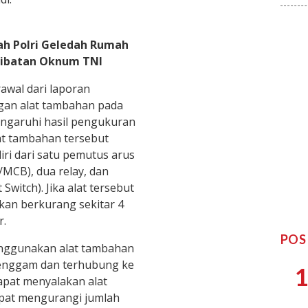
ah Polri Geledah Rumah
rlibatan Oknum TNI
awal dari laporan
gan alat tambahan pada
ngaruhi hasil pengukuran
lat tambahan tersebut
ri dari satu pemutus arus
r/MCB), dua relay, dan
Switch). Jika alat tersebut
kan berkurang sekitar 4
r.
POS
enggunakan alat tambahan
genggam dan terhubung ke
1
apat menyalakan alat
apat mengurangi jumlah