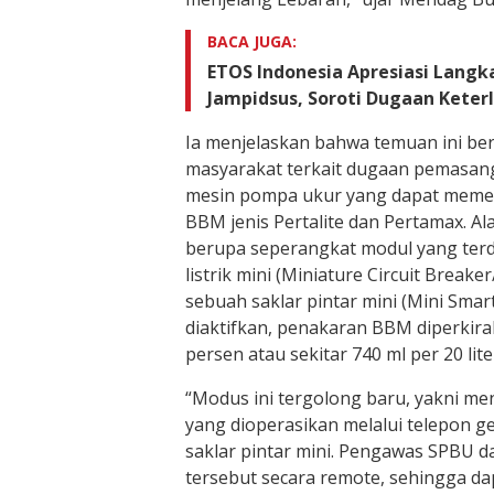
BACA JUGA:
ETOS Indonesia Apresiasi Langk
Jampidsus, Soroti Dugaan Kete
Ia menjelaskan bahwa temuan ini ber
masyarakat terkait dugaan pemasan
mesin pompa ukur yang dapat meme
BBM jenis Pertalite dan Pertamax. A
berupa seperangkat modul yang terdi
listrik mini (Miniature Circuit Breake
sebuah saklar pintar mini (Mini Smart 
diaktifkan, penakaran BBM diperkira
persen atau sekitar 740 ml per 20 lite
“Modus ini tergolong baru, yakni m
yang dioperasikan melalui telepon 
saklar pintar mini. Pengawas SPBU d
tersebut secara remote, sehingga d