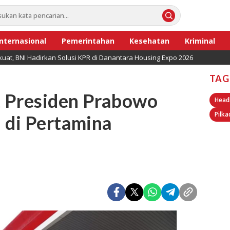
Internasional
Pemerintahan
Kesehatan
Kriminal
uat, BNI Hadirkan Solusi KPR di Danantara Housing Expo 2026
TAG
 Presiden Prabowo
Head
Pilka
 di Pertamina