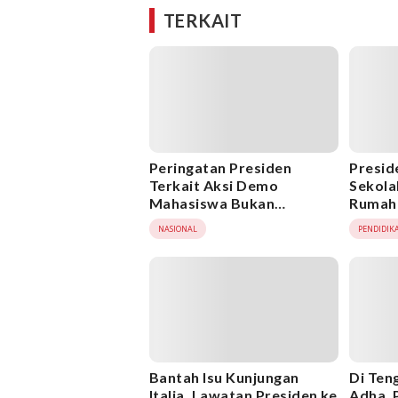
TERKAIT
Peringatan Presiden
Presid
Terkait Aksi Demo
Sekola
Mahasiswa Bukan
Rumah
Membatasi Hak
Unggu
NASIONAL
PENDIDIK
Berpendapat
Bantah Isu Kunjungan
Di Ten
Italia, Lawatan Presiden ke
Adha, 