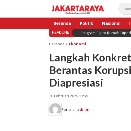
Beranda
Politik
Nasional
HEADLINE
Program 3 Juta Rumah Diperk
Bisnis
Beranda
Ekonomi
Langkah Konkret
Berantas Korupsi
Diapresiasi
28 Februari 2025 11:59
Penulis :
admin