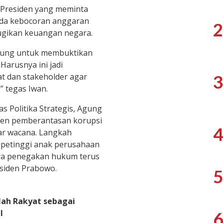
i Presiden yang meminta
ada kebocoran anggaran
2
ugikan keuangan negara.
gsung untuk membuktikan
arusnya ini jadi
3
at dan stakeholder agar
” tegas Iwan.
as Politika Strategis, Agung
en pemberantasan korupsi
4
ar wacana. Langkah
petinggi anak perusahaan
a penegakan hukum terus
siden Prabowo.
5
lah Rakyat sebagai
l
6