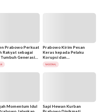
en Prabowo Perkuat
Prabowo Kirim Pesan
h Rakyat sebagai
Keras kepada Pelaku
 Tumbuh Generasi
Korupsi dan
l
Penyalahgunaan Jabatan
AN
NASIONAL
gah Momentum Idul
Sapi Hewan Kurban
Prabowo Jalankan
Prabowo Dinikmati