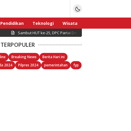
Pendidikan
Teknologi
Wisata
Sambut HUT ke-25, DPC Partai Demokrat Pulau Seribu Gelar Kerj
Sport
TERPOPULER
line
Breaking News
Berita Hari ini
da 2024
Pilpres 2024
pemerintahan
fyp