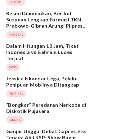
EKONOMI
Resmi Diumumkan, Berikut
Susunan Lengkap Formasi TKN
Prabowo-Gibran Arungi Pilpres
2024, Ada Ridwan Kamil hingga
NASIONAL
Suami Yenny Wahid
Dalam Hitungan 10 Jam, Tiket
Indonesia vs Bahrain Ludes
Terjual
SPORT
Jessica Iskandar Lega, Pelaku
Penipuan Mobilnya Ditangkap
KRIMINAL
“Bongkar” Peredaran Narkoba di
Diskotik Pujasera
JAKARTA
Ganjar Unggul Debat Capres, Eks
Tenaga Ahli KSP: Show Bagus