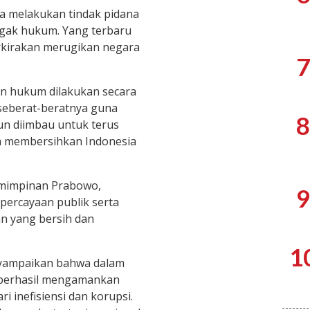
ga melakukan tindak pidana
egak hukum. Yang terbaru
erkirakan merugikan negara
7
n hukum dilakukan secara
seberat-beratnya guna
8
un diimbau untuk terus
 membersihkan Indonesia
emimpinan Prabowo,
9
ercayaan publik serta
n yang bersih dan
1
yampaikan bahwa dalam
 berhasil mengamankan
ri inefisiensi dan korupsi.