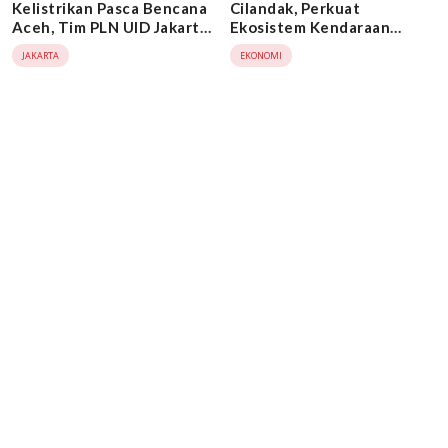
Kelistrikan Pasca Bencana
Cilandak, Perkuat
Aceh, Tim PLN UID Jakarta
Ekosistem Kendaraan
Raya Tuntaskan 38
Listrik Jakarta
JAKARTA
EKONOMI
Aktivitas Recovery