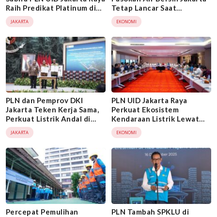
Raih Predikat Platinum di
Tetap Lancar Saat
Indonesia Green Awards
Pemeliharaan Gardu Listrik
JAKARTA
EKONOMI
2026
PLN dan Pemprov DKI
PLN UID Jakarta Raya
Jakarta Teken Kerja Sama,
Perkuat Ekosistem
Perkuat Listrik Andal di
Kendaraan Listrik Lewat
Kepulauan Seribu
Kolaborasi Pengembangan
JAKARTA
EKONOMI
SPKLU Center
Percepat Pemulihan
PLN Tambah SPKLU di