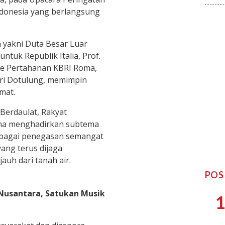
donesia yang berlangsung
 yakni Duta Besar Luar
ntuk Republik Italia, Prof.
ase Pertahanan KBRI Roma,
tiri Dotulung, memimpin
mat.
Berdaulat, Rakyat
oma menghadirkan subtema
bagai penegasan semangat
ang terus dijaga
jauh dari tanah air.
POS
Nusantara, Satukan Musik
1