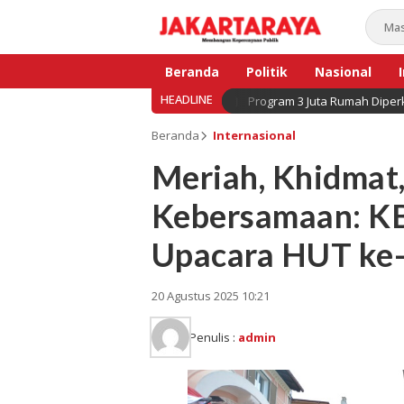
Beranda
Politik
Nasional
HEADLINE
Program 3 Juta Rumah Diperk
Bisnis
Beranda
Internasional
Meriah, Khidmat
Kebersamaan: K
Upacara HUT ke-
20 Agustus 2025 10:21
Penulis :
admin