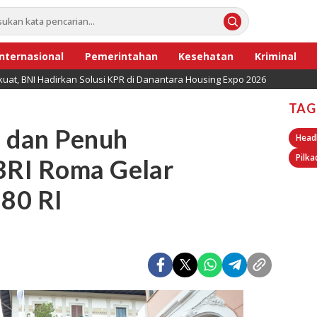
Internasional
Pemerintahan
Kesehatan
Kriminal
uat, BNI Hadirkan Solusi KPR di Danantara Housing Expo 2026
TAG
, dan Penuh
Head
Pilka
BRI Roma Gelar
80 RI