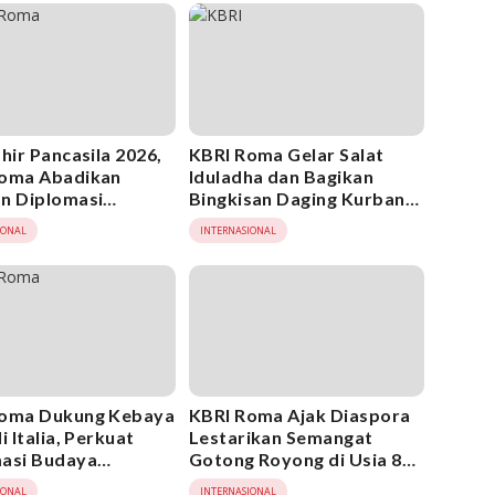
hir Pancasila 2026,
KBRI Roma Gelar Salat
Roma Abadikan
Iduladha dan Bagikan
n Diplomasi
Bingkisan Daging Kurban
rno
untuk Diaspora Indonesia
IONAL
INTERNASIONAL
Roma Dukung Kebaya
KBRI Roma Ajak Diaspora
i Italia, Perkuat
Lestarikan Semangat
asi Budaya
Gotong Royong di Usia 80
sia di Eropa
Tahun Indonesia
IONAL
INTERNASIONAL