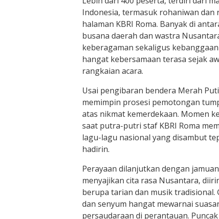
Lebih dari 400 peserta, terdiri dari 
Indonesia, termasuk rohaniwan dan 
halaman KBRI Roma. Banyak di ant
busana daerah dan wastra Nusanta
keberagaman sekaligus kebanggaan 
hangat kebersamaan terasa sejak aw
rangkaian acara.
Usai pengibaran bendera Merah Puti
memimpin prosesi pemotongan tump
atas nikmat kemerdekaan. Momen k
saat putra-putri staf KBRI Roma m
lagu-lagu nasional yang disambut t
hadirin.
Perayaan dilanjutkan dengan jamua
menyajikan cita rasa Nusantara, dii
berupa tarian dan musik tradisional.
dan senyum hangat mewarnai suasan
persaudaraan di perantauan. Puncak