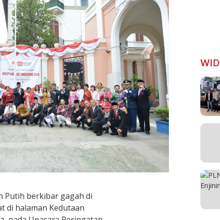
WID
Putih berkibar gagah di
pat di halaman Kedutaan
ma, pada Upacara Peringatan