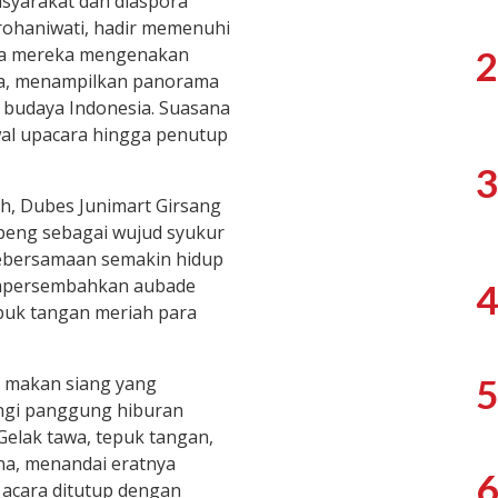
masyarakat dan diaspora
rohaniwati, hadir memenuhi
2
ara mereka mengenakan
ra, menampilkan panorama
budaya Indonesia. Suasana
al upacara hingga penutup
3
h, Dubes Junimart Girsang
eng sebagai wujud syukur
ebersamaan semakin hidup
empersembahkan aubade
4
epuk tangan meriah para
5
n makan siang yang
ringi panggung hiburan
 Gelak tawa, tepuk tangan,
a, menandai eratnya
6
 acara ditutup dengan