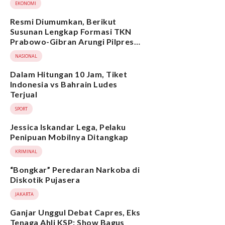
EKONOMI
Resmi Diumumkan, Berikut
Susunan Lengkap Formasi TKN
Prabowo-Gibran Arungi Pilpres
2024, Ada Ridwan Kamil hingga
NASIONAL
Suami Yenny Wahid
Dalam Hitungan 10 Jam, Tiket
Indonesia vs Bahrain Ludes
Terjual
SPORT
Jessica Iskandar Lega, Pelaku
Penipuan Mobilnya Ditangkap
KRIMINAL
“Bongkar” Peredaran Narkoba di
Diskotik Pujasera
JAKARTA
Ganjar Unggul Debat Capres, Eks
Tenaga Ahli KSP: Show Bagus