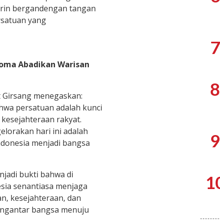
dirin bergandengan tangan
rsatuan yang
7
 Roma Abadikan Warisan
8
 Girsang menegaskan:
wa persatuan adalah kunci
 kesejahteraan rakyat.
lorakan hari ini adalah
9
ndonesia menjadi bangsa
jadi bukti bahwa di
1
sia senantiasa menjaga
n, kesejahteraan, dan
mengantar bangsa menuju