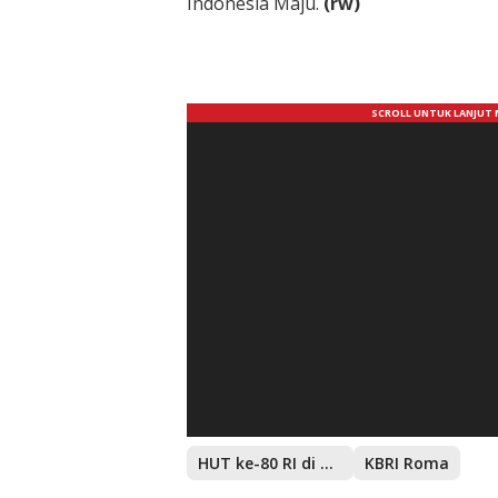
Indonesia Maju.
(rw)
HUT ke-80 RI di RomHUT ke-80 RI
KBRI Roma