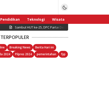
Pendidikan
Teknologi
Wisata
Sambut HUT ke-25, DPC Partai Demokrat Pulau Seribu Gelar Kerj
Sport
TERPOPULER
line
Breaking News
Berita Hari ini
da 2024
Pilpres 2024
pemerintahan
fyp