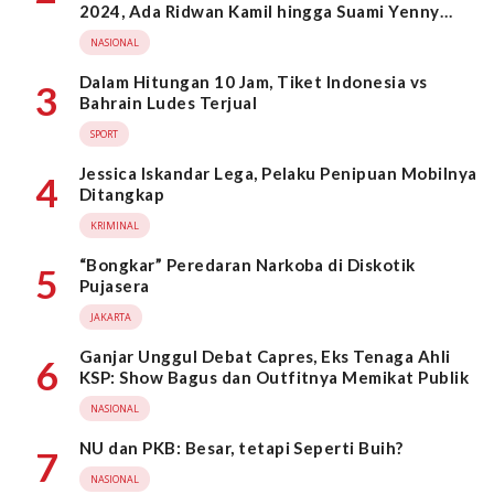
2024, Ada Ridwan Kamil hingga Suami Yenny
Wahid
NASIONAL
Dalam Hitungan 10 Jam, Tiket Indonesia vs
3
Bahrain Ludes Terjual
SPORT
Jessica Iskandar Lega, Pelaku Penipuan Mobilnya
4
Ditangkap
KRIMINAL
“Bongkar” Peredaran Narkoba di Diskotik
5
Pujasera
JAKARTA
Ganjar Unggul Debat Capres, Eks Tenaga Ahli
6
KSP: Show Bagus dan Outfitnya Memikat Publik
NASIONAL
NU dan PKB: Besar, tetapi Seperti Buih?
7
NASIONAL