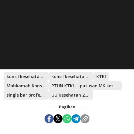
konsil kesehatan di bawah presiden
konsil kesehatan independen
KTKI
Mahkamah Konstitusi
PTUN KTKI
putusan MK kesehatan
single bar profesi kesehatan
UU Kesehatan 2023
Bagikan