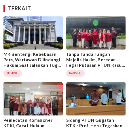
TERKAIT
MK Bentengi Kebebasan
Tanpa Tanda Tangan
Pers, Wartawan Dilindungi
Majelis Hakim, Beredar
Hukum Saat Jalankan Tugas
Ilegal Putusan PTUN Kasus
Jurnalistik
KTKI
KRIMINAL
NASIONAL
Pemecatan Komisioner
Sidang PTUN Gugatan
KTKI, Cacat Hukum
KTKI: Prof. Heru Tegaskan