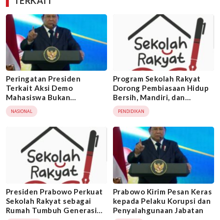
TERKAIT
Peringatan Presiden
Program Sekolah Rakyat
Terkait Aksi Demo
Dorong Pembiasaan Hidup
Mahasiswa Bukan
Bersih, Mandiri, dan
Membatasi Hak
Gotong Royong
NASIONAL
PENDIDIKAN
Berpendapat
Presiden Prabowo Perkuat
Prabowo Kirim Pesan Keras
Sekolah Rakyat sebagai
kepada Pelaku Korupsi dan
Rumah Tumbuh Generasi
Penyalahgunaan Jabatan
Unggul