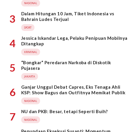
Wahid
NASIONAL
Dalam Hitungan 10 Jam, Tiket Indonesia vs
3
Bahrain Ludes Terjual
SPORT
Jessica Iskandar Lega, Pelaku Penipuan Mobilnya
4
Ditangkap
KRIMINAL
“Bongkar” Peredaran Narkoba di Diskotik
5
Pujasera
JAKARTA
Ganjar Unggul Debat Capres, Eks Tenaga Ahli
6
KSP: Show Bagus dan Outfitnya Memikat Publik
NASIONAL
NU dan PKB: Besar, tetapi Seperti Buih?
7
NASIONAL
Penundaan Eksekusi Susanti: Momentum