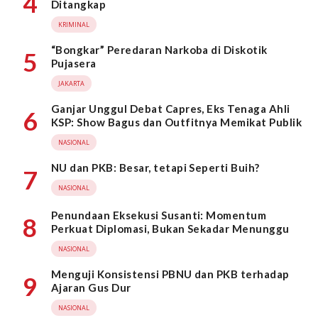
4
Ditangkap
KRIMINAL
“Bongkar” Peredaran Narkoba di Diskotik
5
Pujasera
JAKARTA
Ganjar Unggul Debat Capres, Eks Tenaga Ahli
6
KSP: Show Bagus dan Outfitnya Memikat Publik
NASIONAL
NU dan PKB: Besar, tetapi Seperti Buih?
7
NASIONAL
Penundaan Eksekusi Susanti: Momentum
8
Perkuat Diplomasi, Bukan Sekadar Menunggu
NASIONAL
Menguji Konsistensi PBNU dan PKB terhadap
9
Ajaran Gus Dur
NASIONAL