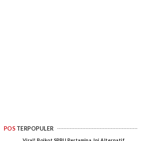
POS
TERPOPULER
Viral! Boikot SPBU Pertamina, Ini Alternatif