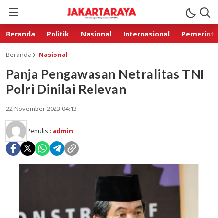
Beranda
Politik
Nasional
Internasional
Pemerint
Beranda
Nasional
Panja Pengawasan Netralitas TNI
Polri Dinilai Relevan
22 November 2023 04:13
Penulis :
admin