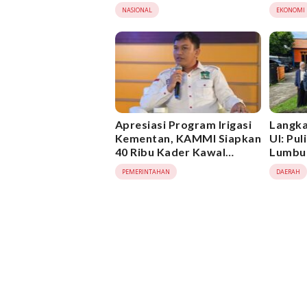
Pangan
Swase
NASIONAL
EKONOMI
Apresiasi Program Irigasi
Langka
Kementan, KAMMI Siapkan
UI: Pu
40 Ribu Kader Kawal
Lumbun
Swasembada Pangan
Era 19
PEMERINTAHAN
DAERAH
Pemba
BULO