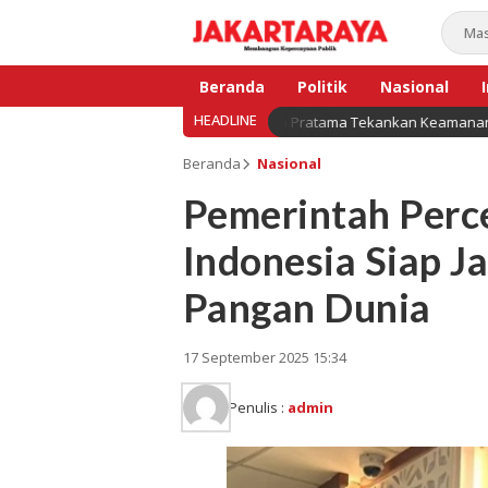
Beranda
Politik
Nasional
HEADLINE
nesia Kian Berkembang, Denka Pratama Tekankan Keamanan Data dan Sert
Bisnis
Beranda
Nasional
Pemerintah Perc
Indonesia Siap J
Pangan Dunia
17 September 2025 15:34
Penulis :
admin