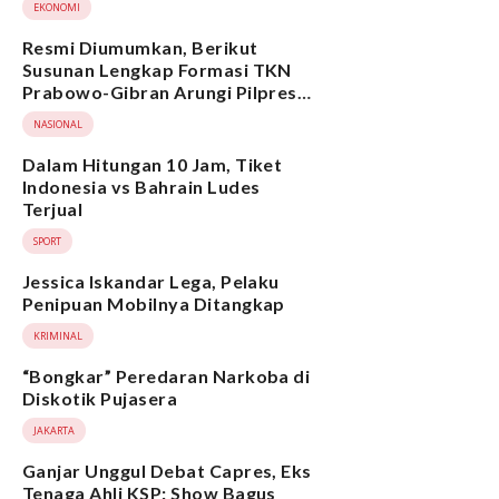
EKONOMI
Resmi Diumumkan, Berikut
Susunan Lengkap Formasi TKN
Prabowo-Gibran Arungi Pilpres
2024, Ada Ridwan Kamil hingga
NASIONAL
Suami Yenny Wahid
Dalam Hitungan 10 Jam, Tiket
Indonesia vs Bahrain Ludes
Terjual
SPORT
Jessica Iskandar Lega, Pelaku
Penipuan Mobilnya Ditangkap
KRIMINAL
“Bongkar” Peredaran Narkoba di
Diskotik Pujasera
JAKARTA
Ganjar Unggul Debat Capres, Eks
Tenaga Ahli KSP: Show Bagus