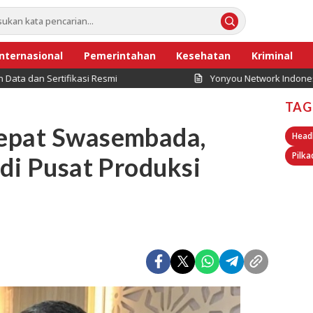
Internasional
Pemerintahan
Kesehatan
Kriminal
ifikasi Resmi
Yonyou Network Indonesia Dorong Dig
TAG
epat Swasembada,
Head
Pilka
adi Pusat Produksi