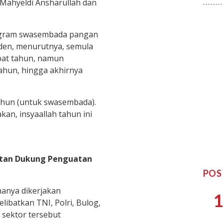
 Mahyeldi Ansharullah dan
ogram swasembada pangan
iden, menurutnya, semula
pat tahun, namun
tahun, hingga akhirnya
ahun (untuk swasembada).
kan, insyaallah tahun ini
utan Dukung Penguatan
POS
hanya dikerjakan
1
ibatkan TNI, Polri, Bulog,
 sektor tersebut