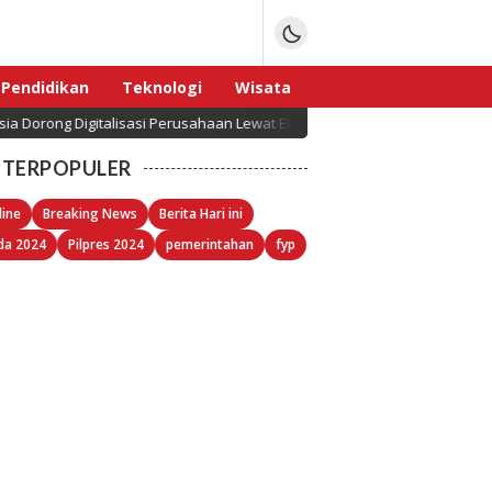
Pendidikan
Teknologi
Wisata
italisasi Perusahaan Lewat ERP yang Disesuaikan dengan Regulasi Indon
Sport
TERPOPULER
line
Breaking News
Berita Hari ini
da 2024
Pilpres 2024
pemerintahan
fyp