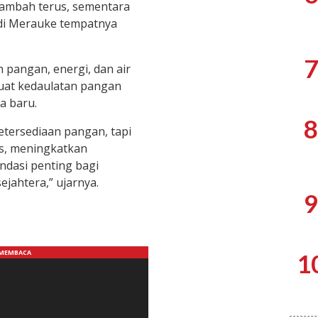
ambah terus, sementara
i di Merauke tempatnya
7
 pangan, energi, dan air
uat kedaulatan pangan
a baru.
8
etersediaan pangan, tapi
s, meningkatkan
ndasi penting bagi
ejahtera,” ujarnya.
9
1