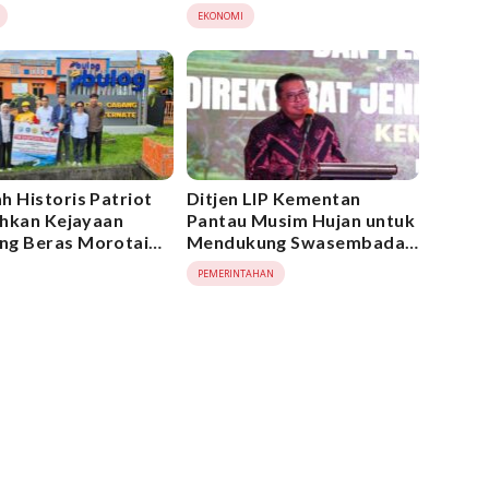
mbada
Indonesia Swasembada
EKONOMI
Pangan 2025
h Historis Patriot
Ditjen LIP Kementan
lihkan Kejayaan
Pantau Musim Hujan untuk
g Beras Morotai
Mendukung Swasembada
90-an melalui
Pangan
PEMERINTAHAN
ngunan Gudang
G