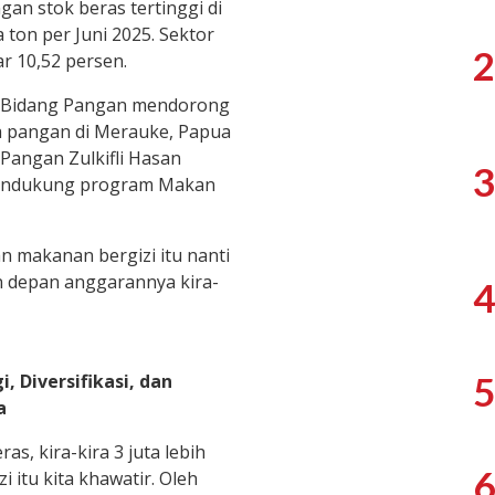
gan stok beras tertinggi di
ton per Juni 2025. Sektor
2
r 10,52 persen.
or Bidang Pangan mendorong
pangan di Merauke, Papua
 Pangan Zulkifli Hasan
3
 mendukung program Makan
n makanan bergizi itu nanti
n depan anggarannya kira-
4
5
, Diversifikasi, dan
a
s, kira-kira 3 juta lebih
6
 itu kita khawatir. Oleh