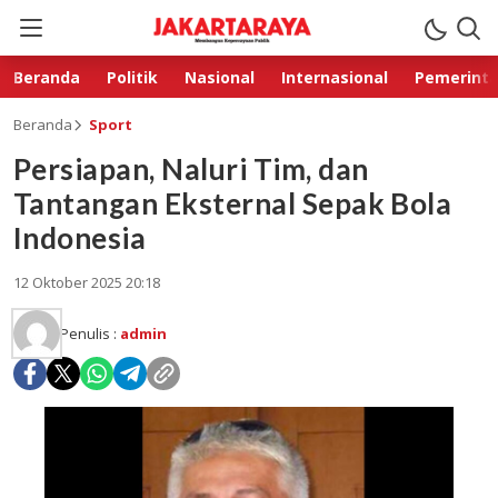
Beranda
Politik
Nasional
Internasional
Pemerint
Beranda
Sport
Persiapan, Naluri Tim, dan
Tantangan Eksternal Sepak Bola
Indonesia
12 Oktober 2025 20:18
Penulis :
admin