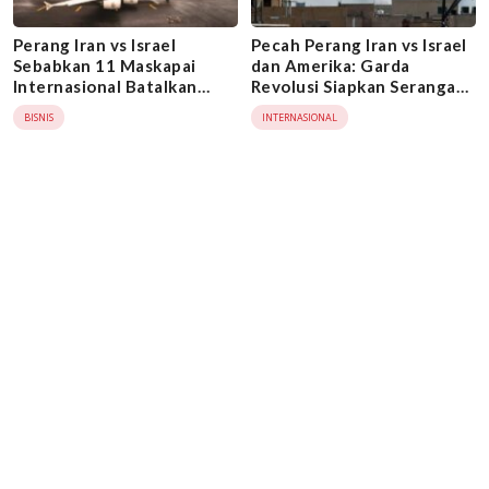
Perang Iran vs Israel
Pecah Perang Iran vs Israel
Sebabkan 11 Maskapai
dan Amerika: Garda
Internasional Batalkan
Revolusi Siapkan Serangan
Penerbangan, Ini
Balasan Mematikan ke
BISNIS
INTERNASIONAL
Daftarnya!
Pangkalan Militer AS di 4
Negara Timur Tengah Ini