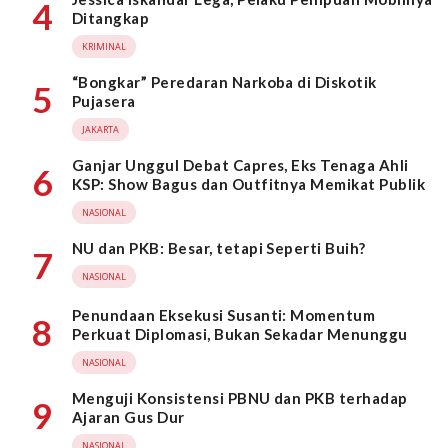
4
Ditangkap
KRIMINAL
“Bongkar” Peredaran Narkoba di Diskotik
5
Pujasera
JAKARTA
Ganjar Unggul Debat Capres, Eks Tenaga Ahli
6
KSP: Show Bagus dan Outfitnya Memikat Publik
NASIONAL
NU dan PKB: Besar, tetapi Seperti Buih?
7
NASIONAL
Penundaan Eksekusi Susanti: Momentum
8
Perkuat Diplomasi, Bukan Sekadar Menunggu
NASIONAL
Menguji Konsistensi PBNU dan PKB terhadap
9
Ajaran Gus Dur
NASIONAL