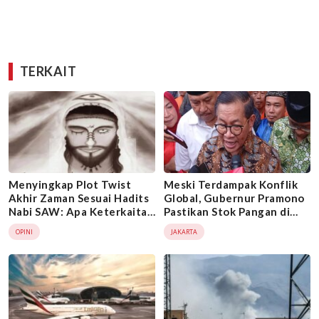
TERKAIT
Menyingkap Plot Twist
Meski Terdampak Konflik
Akhir Zaman Sesuai Hadits
Global, Gubernur Pramono
Nabi SAW: Apa Keterkaitan
Pastikan Stok Pangan di
Perang Iran vs Israel dan
Jakarta Aman Jelang Idul
OPINI
JAKARTA
Teka-Teki 70 Ribu Yahudi
Fitri 2026
Isfahan Pengikut Dajjal?