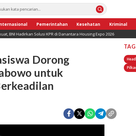
Internasional
Pemerintahan
Kesehatan
Kriminal
uat, BNI Hadirkan Solusi KPR di Danantara Housing Expo 2026
TAG
asiswa Dorong
Head
Pilka
rabowo untuk
Berkeadilan