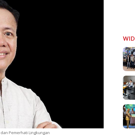
WID
 dan Pemerhati Lingkungan