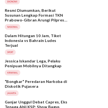
EKONOMI
Resmi Diumumkan, Berikut
Susunan Lengkap Formasi TKN
Prabowo-Gibran Arungi Pilpres
2024, Ada Ridwan Kamil hingga
NASIONAL
Suami Yenny Wahid
Dalam Hitungan 10 Jam, Tiket
Indonesia vs Bahrain Ludes
Terjual
SPORT
Jessica Iskandar Lega, Pelaku
Penipuan Mobilnya Ditangkap
KRIMINAL
“Bongkar” Peredaran Narkoba di
Diskotik Pujasera
JAKARTA
Ganjar Unggul Debat Capres, Eks
Tenaga Ahli KSP: Show Bagus