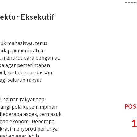
ektur Eksekutif
uk mahasiswa, terus
rhadap pemerintahan
ni, menurut para pengamat,
ka agar pemerintahan
el, serta berlandaskan
agi seluruh rakyat
einginan rakyat agar
POS
langi pola kepemimpinan
m beberapa aspek, termasuk
1
, dan ekonomi. Beberapa
krasi menyoroti perlunya
tahan agar lebih