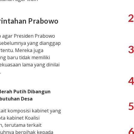
2
rintahan Prabowo
 agar Presiden Prabowo
 sebelumnya yang dianggap
3
tentu. Mereka juga
g baru tidak memiliki
kuasaan lama yang dinilai
.
4
Merah Putih Dibangun
ebutuhan Desa
5
ait komposisi kabinet yang
ta kabinet Koalisi
, terutama terkait
6
nuhnya berpihak kepada