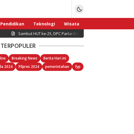
Pendidikan
Teknologi
Wisata
Sambut HUT ke-25, DPC Partai Demokrat Pulau Seribu Gelar Kerj
Sport
TERPOPULER
line
Breaking News
Berita Hari ini
da 2024
Pilpres 2024
pemerintahan
fyp