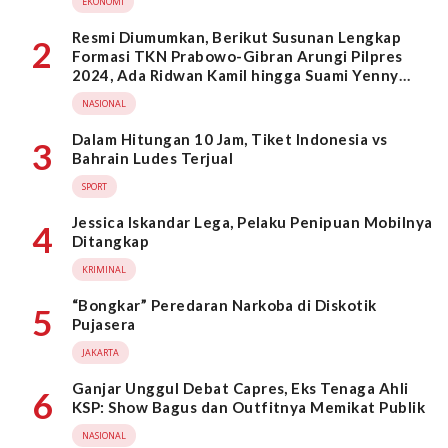
EKONOMI
Resmi Diumumkan, Berikut Susunan Lengkap
2
Formasi TKN Prabowo-Gibran Arungi Pilpres
2024, Ada Ridwan Kamil hingga Suami Yenny
Wahid
NASIONAL
Dalam Hitungan 10 Jam, Tiket Indonesia vs
3
Bahrain Ludes Terjual
SPORT
Jessica Iskandar Lega, Pelaku Penipuan Mobilnya
4
Ditangkap
KRIMINAL
“Bongkar” Peredaran Narkoba di Diskotik
5
Pujasera
JAKARTA
Ganjar Unggul Debat Capres, Eks Tenaga Ahli
6
KSP: Show Bagus dan Outfitnya Memikat Publik
NASIONAL