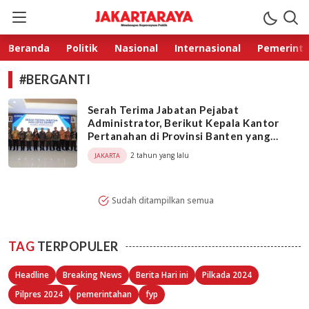
Jakarta Raya
Membangun Kepercayaan Publik
Beranda
Politik
Nasional
Internasional
Pemerint
#BERGANTI
Serah Terima Jabatan Pejabat
Administrator, Berikut Kepala Kantor
Pertanahan di Provinsi Banten yang
Berganti
2 tahun yang lalu
JAKARTA
Sudah ditampilkan semua
TAG
TERPOPULER
Headline
Breaking News
Berita Hari ini
Pilkada 2024
Pilpres 2024
pemerintahan
fyp