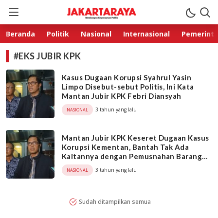
Jakarta Raya
Membangun Kepercayaan Publik
Beranda
Politik
Nasional
Internasional
Pemerint
#EKS JUBIR KPK
Kasus Dugaan Korupsi Syahrul Yasin
Limpo Disebut-sebut Politis, Ini Kata
Mantan Jubir KPK Febri Diansyah
3 tahun yang lalu
NASIONAL
Mantan Jubir KPK Keseret Dugaan Kasus
Korupsi Kementan, Bantah Tak Ada
Kaitannya dengan Pemusnahan Barang
Bukti
3 tahun yang lalu
NASIONAL
Sudah ditampilkan semua