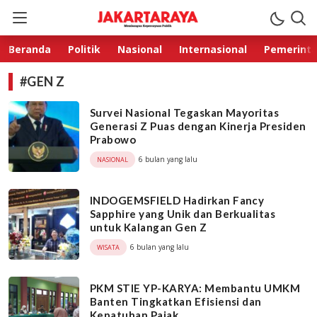
Jakarta Raya
Membangun Kepercayaan Publik
Beranda
Politik
Nasional
Internasional
Pemerint
#GEN Z
Survei Nasional Tegaskan Mayoritas
Generasi Z Puas dengan Kinerja Presiden
Prabowo
6 bulan yang lalu
NASIONAL
INDOGEMSFIELD Hadirkan Fancy
Sapphire yang Unik dan Berkualitas
untuk Kalangan Gen Z
6 bulan yang lalu
WISATA
PKM STIE YP-KARYA: Membantu UMKM
Banten Tingkatkan Efisiensi dan
Kepatuhan Pajak