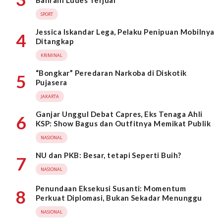
Bahrain Ludes Terjual
SPORT
Jessica Iskandar Lega, Pelaku Penipuan Mobilnya
4
Ditangkap
KRIMINAL
“Bongkar” Peredaran Narkoba di Diskotik
5
Pujasera
JAKARTA
Ganjar Unggul Debat Capres, Eks Tenaga Ahli
6
KSP: Show Bagus dan Outfitnya Memikat Publik
NASIONAL
NU dan PKB: Besar, tetapi Seperti Buih?
7
NASIONAL
Penundaan Eksekusi Susanti: Momentum
8
Perkuat Diplomasi, Bukan Sekadar Menunggu
NASIONAL