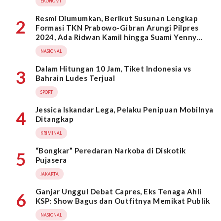
EKONOMI
Resmi Diumumkan, Berikut Susunan Lengkap
2
Formasi TKN Prabowo-Gibran Arungi Pilpres
2024, Ada Ridwan Kamil hingga Suami Yenny
Wahid
NASIONAL
Dalam Hitungan 10 Jam, Tiket Indonesia vs
3
Bahrain Ludes Terjual
SPORT
Jessica Iskandar Lega, Pelaku Penipuan Mobilnya
4
Ditangkap
KRIMINAL
“Bongkar” Peredaran Narkoba di Diskotik
5
Pujasera
JAKARTA
Ganjar Unggul Debat Capres, Eks Tenaga Ahli
6
KSP: Show Bagus dan Outfitnya Memikat Publik
NASIONAL