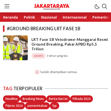
Jakarta Raya
Membangun Kepercayaan Publik
Beranda
Politik
Nasional
Internasional
Pemerint
#GROUND BREAKING LRT FASE 1B
LRT Fase 1B Velodrome-Manggarai Resmi
Ground Breaking, Pakai APBD Rp5,5
Triliun
3 tahun yang lalu
JAKARTA
Sudah ditampilkan semua
TAG
TERPOPULER
Headline
Breaking News
Berita Hari ini
Pilkada 2024
Pilpres 2024
pemerintahan
fyp