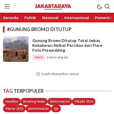
Jakarta Raya
Membangun Kepercayaan Publik
Beranda
Politik
Nasional
Internasional
Pemerint
#GUNUNG BROMO DITUTUP
Gunung Bromo Ditutup Total, Imbas
Kebakaran Akibat Percikan dari Flare
Foto Prewedding
3 tahun yang lalu
WISATA
Sudah ditampilkan semua
TAG
TERPOPULER
Headline
Breaking News
Berita Hari ini
Pilkada 2024
Pilpres 2024
pemerintahan
fyp