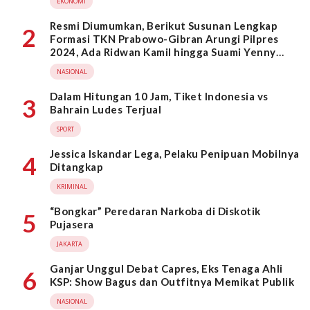
EKONOMI
Resmi Diumumkan, Berikut Susunan Lengkap
2
Formasi TKN Prabowo-Gibran Arungi Pilpres
2024, Ada Ridwan Kamil hingga Suami Yenny
Wahid
NASIONAL
Dalam Hitungan 10 Jam, Tiket Indonesia vs
3
Bahrain Ludes Terjual
SPORT
Jessica Iskandar Lega, Pelaku Penipuan Mobilnya
4
Ditangkap
KRIMINAL
“Bongkar” Peredaran Narkoba di Diskotik
5
Pujasera
JAKARTA
Ganjar Unggul Debat Capres, Eks Tenaga Ahli
6
KSP: Show Bagus dan Outfitnya Memikat Publik
NASIONAL