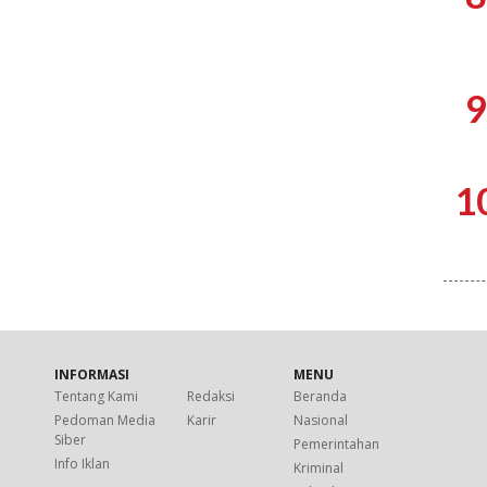
9
1
INFORMASI
MENU
Tentang Kami
Redaksi
Beranda
Pedoman Media
Karir
Nasional
Siber
Pemerintahan
Info Iklan
Kriminal