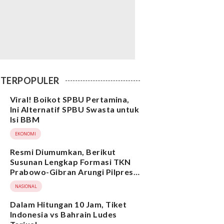
TERPOPULER
Viral! Boikot SPBU Pertamina,
Ini Alternatif SPBU Swasta untuk
Isi BBM
EKONOMI
Resmi Diumumkan, Berikut
Susunan Lengkap Formasi TKN
Prabowo-Gibran Arungi Pilpres
2024, Ada Ridwan Kamil hingga
NASIONAL
Suami Yenny Wahid
Dalam Hitungan 10 Jam, Tiket
Indonesia vs Bahrain Ludes