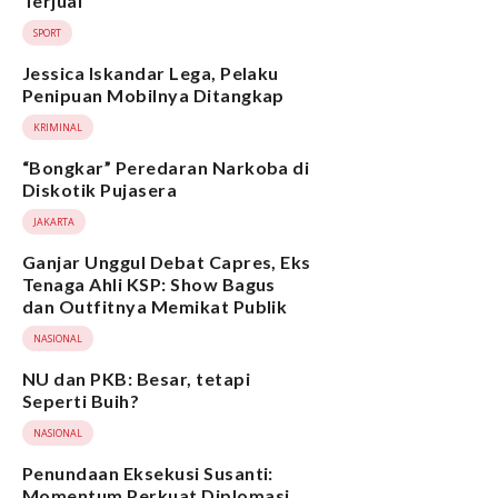
Terjual
SPORT
Jessica Iskandar Lega, Pelaku
Penipuan Mobilnya Ditangkap
KRIMINAL
“Bongkar” Peredaran Narkoba di
Diskotik Pujasera
JAKARTA
Ganjar Unggul Debat Capres, Eks
Tenaga Ahli KSP: Show Bagus
dan Outfitnya Memikat Publik
NASIONAL
NU dan PKB: Besar, tetapi
Seperti Buih?
NASIONAL
Penundaan Eksekusi Susanti:
Momentum Perkuat Diplomasi,