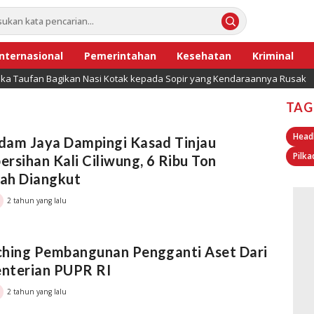
Internasional
Pemerintahan
Kesehatan
Kriminal
ripka Taufan Bagikan Nasi Kotak kepada Sopir yang Kendaraannya Rusak
TAG
Head
dam Jaya Dampingi Kasad Tinjau
Pilka
rsihan Kali Ciliwung, 6 Ribu Ton
ah Diangkut
2 tahun yang lalu
ching Pembangunan Pengganti Aset Dari
nterian PUPR RI
2 tahun yang lalu