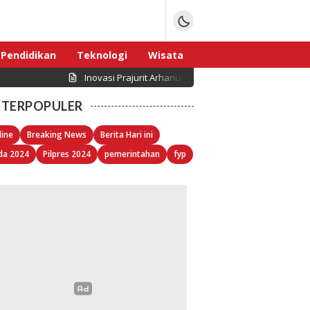
Pendidikan
Teknologi
Wisata
Inovasi Prajurit Arhanud TNI AD, Simulator Mistral At
Sport
TERPOPULER
line
Breaking News
Berita Hari ini
da 2024
Pilpres 2024
pemerintahan
fyp