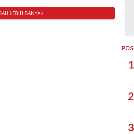
AH LEBIH BANYAK
POS
1
2
3