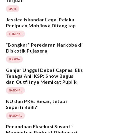
Terjual
SPORT
Jessica Iskandar Lega, Pelaku
Penipuan Mobilnya Ditangkap
KRIMINAL
“Bongkar” Peredaran Narkoba di
Diskotik Pujasera
JAKARTA
Ganjar Unggul Debat Capres, Eks
Tenaga Ahli KSP: Show Bagus
dan Outfitnya Memikat Publik
NASIONAL
NU dan PKB: Besar, tetapi
Seperti Buih?
NASIONAL
Penundaan Eksekusi Susanti:
Momentum Perkuat Diplomasi,