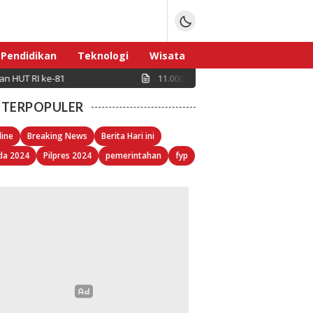
Pendidikan
Teknologi
Wisata
UT RI ke-81
11.000 Peserta Hadiri Apel Kebangsaan “
Sport
TERPOPULER
line
Breaking News
Berita Hari ini
da 2024
Pilpres 2024
pemerintahan
fyp