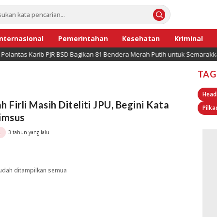
Internasional
Pemerintahan
Kesehatan
Kriminal
antas Karib PJR BSD Bagikan 81 Bendera Merah Putih untuk Semarakkan H
TAG
Head
h Firli Masih Diteliti JPU, Begini Kata
Pilka
imsus
3 tahun yang lalu
L
udah ditampilkan semua