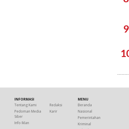
9
1
INFORMASI
MENU
Tentang Kami
Redaksi
Beranda
Pedoman Media
Karir
Nasional
Siber
Pemerintahan
Info Iklan
Kriminal