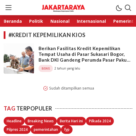
Jakarta Raya
Membangun Kepercayaan Publik
Beranda
Politik
Nasional
Internasional
Pemerint
#KREDIT KEPEMILIKAN KIOS
Berikan Fasilitas Kredit Kepemilikan
Tempat Usaha di Pasar Sukasari Bogor,
Bank DKI Gandeng Perumda Pasar Pakuan
Jaya
2 tahun yang lalu
BISNIS
Sudah ditampilkan semua
TAG
TERPOPULER
Headline
Breaking News
Berita Hari ini
Pilkada 2024
Pilpres 2024
pemerintahan
fyp