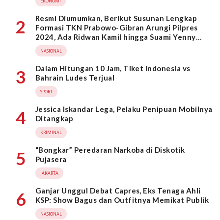
EKONOMI
Resmi Diumumkan, Berikut Susunan Lengkap
2
Formasi TKN Prabowo-Gibran Arungi Pilpres
2024, Ada Ridwan Kamil hingga Suami Yenny
Wahid
NASIONAL
Dalam Hitungan 10 Jam, Tiket Indonesia vs
3
Bahrain Ludes Terjual
SPORT
Jessica Iskandar Lega, Pelaku Penipuan Mobilnya
4
Ditangkap
KRIMINAL
“Bongkar” Peredaran Narkoba di Diskotik
5
Pujasera
JAKARTA
Ganjar Unggul Debat Capres, Eks Tenaga Ahli
6
KSP: Show Bagus dan Outfitnya Memikat Publik
NASIONAL