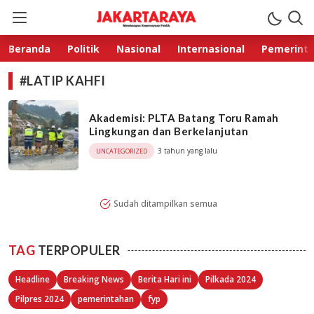
Jakarta Raya
Membangun Kepercayaan Publik
Beranda
Politik
Nasional
Internasional
Pemerint
#LATIP KAHFI
Akademisi: PLTA Batang Toru Ramah
Lingkungan dan Berkelanjutan
3 tahun yang lalu
UNCATEGORIZED
Sudah ditampilkan semua
TAG
TERPOPULER
Headline
Breaking News
Berita Hari ini
Pilkada 2024
Pilpres 2024
pemerintahan
fyp