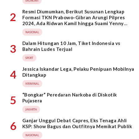
EKONOMI
Resmi Diumumkan, Berikut Susunan Lengkap
2
Formasi TKN Prabowo-Gibran Arungi Pilpres
2024, Ada Ridwan Kamil hingga Suami Yenny
Wahid
NASIONAL
Dalam Hitungan 10 Jam, Tiket Indonesia vs
3
Bahrain Ludes Terjual
SPORT
Jessica Iskandar Lega, Pelaku Penipuan Mobilnya
4
Ditangkap
KRIMINAL
“Bongkar” Peredaran Narkoba di Diskotik
5
Pujasera
JAKARTA
Ganjar Unggul Debat Capres, Eks Tenaga Ahli
6
KSP: Show Bagus dan Outfitnya Memikat Publik
NASIONAL