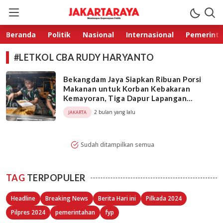
Jakarta Raya
Membangun Kepercayaan Publik
Beranda
Politik
Nasional
Internasional
Pemerint
#LETKOL CBA RUDY HARYANTO
Bekangdam Jaya Siapkan Ribuan Porsi
Makanan untuk Korban Kebakaran
Kemayoran, Tiga Dapur Lapangan
Beroperasi
2 bulan yang lalu
JAKARTA
Sudah ditampilkan semua
TAG
TERPOPULER
Headline
Breaking News
Berita Hari ini
Pilkada 2024
Pilpres 2024
pemerintahan
fyp