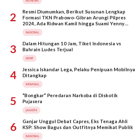
EKONOMI
Resmi Diumumkan, Berikut Susunan Lengkap
2
Formasi TKN Prabowo-Gibran Arungi Pilpres
2024, Ada Ridwan Kamil hingga Suami Yenny
Wahid
NASIONAL
Dalam Hitungan 10 Jam, Tiket Indonesia vs
3
Bahrain Ludes Terjual
SPORT
Jessica Iskandar Lega, Pelaku Penipuan Mobilnya
4
Ditangkap
KRIMINAL
“Bongkar” Peredaran Narkoba di Diskotik
5
Pujasera
JAKARTA
Ganjar Unggul Debat Capres, Eks Tenaga Ahli
6
KSP: Show Bagus dan Outfitnya Memikat Publik
NASIONAL