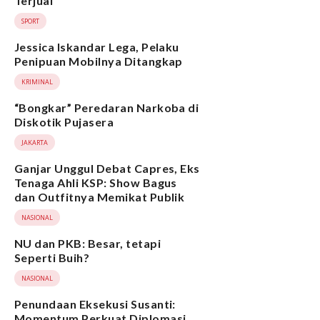
Terjual
SPORT
Jessica Iskandar Lega, Pelaku
Penipuan Mobilnya Ditangkap
KRIMINAL
“Bongkar” Peredaran Narkoba di
Diskotik Pujasera
JAKARTA
Ganjar Unggul Debat Capres, Eks
Tenaga Ahli KSP: Show Bagus
dan Outfitnya Memikat Publik
NASIONAL
NU dan PKB: Besar, tetapi
Seperti Buih?
NASIONAL
Penundaan Eksekusi Susanti:
Momentum Perkuat Diplomasi,