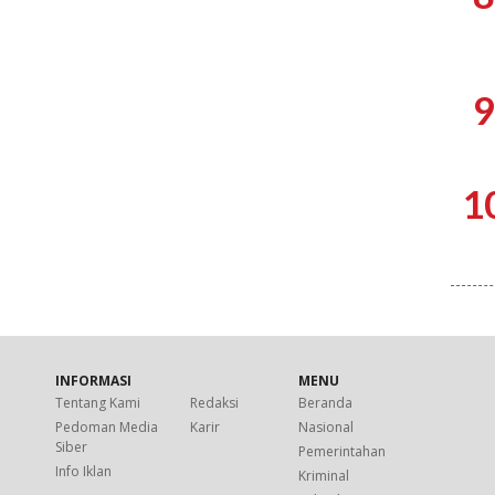
9
1
INFORMASI
MENU
Tentang Kami
Redaksi
Beranda
Pedoman Media
Karir
Nasional
Siber
Pemerintahan
Info Iklan
Kriminal