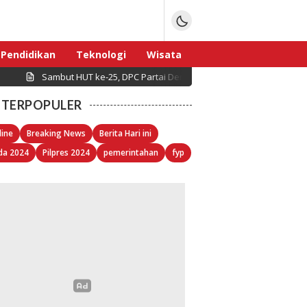
Pendidikan
Teknologi
Wisata
Sambut HUT ke-25, DPC Partai Demokrat Pulau Seribu Gelar Kerj
Sport
TERPOPULER
line
Breaking News
Berita Hari ini
da 2024
Pilpres 2024
pemerintahan
fyp