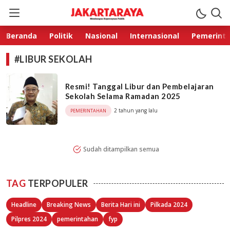
Jakarta Raya
Membangun Kepercayaan Publik
Beranda
Politik
Nasional
Internasional
Pemerint
#LIBUR SEKOLAH
Resmi! Tanggal Libur dan Pembelajaran
Sekolah Selama Ramadan 2025
2 tahun yang lalu
PEMERINTAHAN
Sudah ditampilkan semua
TAG
TERPOPULER
Headline
Breaking News
Berita Hari ini
Pilkada 2024
Pilpres 2024
pemerintahan
fyp