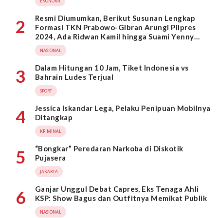
EKONOMI
Resmi Diumumkan, Berikut Susunan Lengkap
2
Formasi TKN Prabowo-Gibran Arungi Pilpres
2024, Ada Ridwan Kamil hingga Suami Yenny
Wahid
NASIONAL
Dalam Hitungan 10 Jam, Tiket Indonesia vs
3
Bahrain Ludes Terjual
SPORT
Jessica Iskandar Lega, Pelaku Penipuan Mobilnya
4
Ditangkap
KRIMINAL
“Bongkar” Peredaran Narkoba di Diskotik
5
Pujasera
JAKARTA
Ganjar Unggul Debat Capres, Eks Tenaga Ahli
6
KSP: Show Bagus dan Outfitnya Memikat Publik
NASIONAL