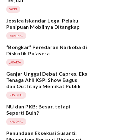
Terjual
SPORT
Jessica Iskandar Lega, Pelaku
Penipuan Mobilnya Ditangkap
KRIMINAL
“Bongkar” Peredaran Narkoba di
Diskotik Pujasera
JAKARTA
Ganjar Unggul Debat Capres, Eks
Tenaga Ahli KSP: Show Bagus
dan Outfitnya Memikat Publik
NASIONAL
NU dan PKB: Besar, tetapi
Seperti Buih?
NASIONAL
Penundaan Eksekusi Susanti:
Momentum Perkuat Diplomasi,