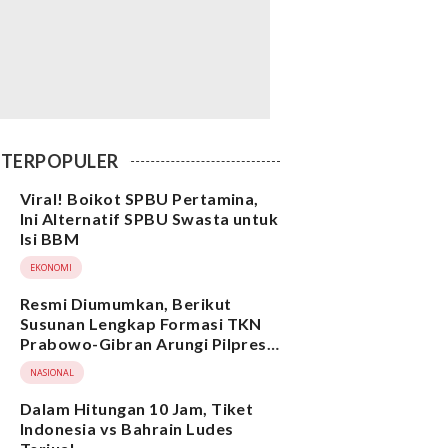
TERPOPULER
Viral! Boikot SPBU Pertamina,
Ini Alternatif SPBU Swasta untuk
Isi BBM
EKONOMI
Resmi Diumumkan, Berikut
Susunan Lengkap Formasi TKN
Prabowo-Gibran Arungi Pilpres
2024, Ada Ridwan Kamil hingga
NASIONAL
Suami Yenny Wahid
Dalam Hitungan 10 Jam, Tiket
Indonesia vs Bahrain Ludes