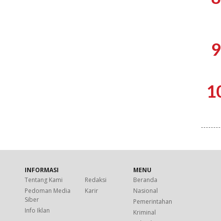
9
1
INFORMASI
MENU
Tentang Kami
Redaksi
Beranda
Pedoman Media
Karir
Nasional
Siber
Pemerintahan
Info Iklan
Kriminal