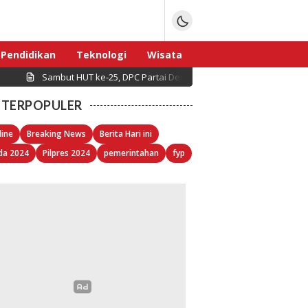
Pendidikan
Teknologi
Wisata
Sambut HUT ke-25, DPC Partai Demokrat Pulau Seribu Gelar Kerj
Sport
TERPOPULER
line
Breaking News
Berita Hari ini
da 2024
Pilpres 2024
pemerintahan
fyp