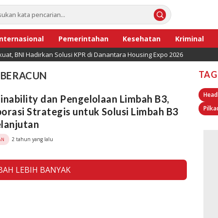
Internasional
Pemerintahan
Kesehatan
Kriminal
uat, BNI Hadirkan Solusi KPR di Danantara Housing Expo 2026
TAG
 BERACUN
Head
inability dan Pengelolaan Limbah B3,
Pilka
orasi Strategis untuk Solusi Limbah B3
lanjutan
2 tahun yang lalu
AN
AH LEBIH BANYAK