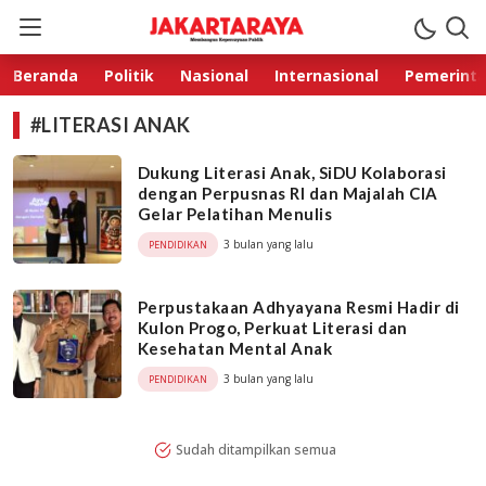
Jakarta Raya
Membangun Kepercayaan Publik
Beranda
Politik
Nasional
Internasional
Pemerint
#LITERASI ANAK
Dukung Literasi Anak, SiDU Kolaborasi
dengan Perpusnas RI dan Majalah CIA
Gelar Pelatihan Menulis
3 bulan yang lalu
PENDIDIKAN
Perpustakaan Adhyayana Resmi Hadir di
Kulon Progo, Perkuat Literasi dan
Kesehatan Mental Anak
3 bulan yang lalu
PENDIDIKAN
Sudah ditampilkan semua