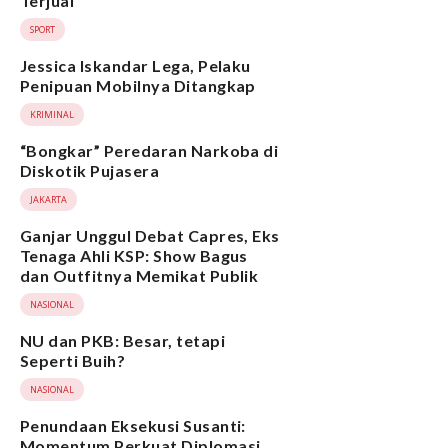
Terjual
SPORT
Jessica Iskandar Lega, Pelaku
Penipuan Mobilnya Ditangkap
KRIMINAL
“Bongkar” Peredaran Narkoba di
Diskotik Pujasera
JAKARTA
Ganjar Unggul Debat Capres, Eks
Tenaga Ahli KSP: Show Bagus
dan Outfitnya Memikat Publik
NASIONAL
NU dan PKB: Besar, tetapi
Seperti Buih?
NASIONAL
Penundaan Eksekusi Susanti:
Momentum Perkuat Diplomasi,