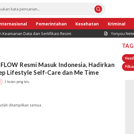
Internasional
Pemerintahan
Kesehatan
Kriminal
manan Data dan Sertifikasi Resmi
Yonyou Network I
TAG
Head
FLOW Resmi Masuk Indonesia, Hadirkan
Pilka
p Lifestyle Self-Care dan Me Time
2 bulan yang lalu
udah ditampilkan semua