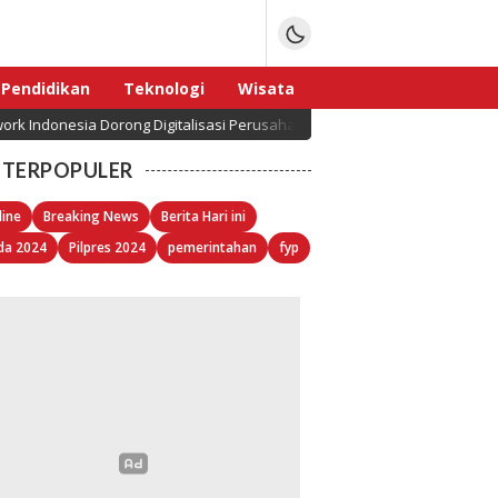
Pendidikan
Teknologi
Wisata
ndonesia Dorong Digitalisasi Perusahaan Lewat ERP yang Disesuaikan d
Sport
TERPOPULER
line
Breaking News
Berita Hari ini
da 2024
Pilpres 2024
pemerintahan
fyp