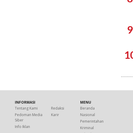
9
1
INFORMASI
MENU
Tentang Kami
Redaksi
Beranda
Pedoman Media
Karir
Nasional
Siber
Pemerintahan
Info Iklan
Kriminal