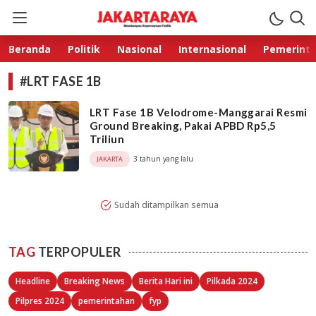
Jakarta Raya
Membangun Kepercayaan Publik
Beranda
Politik
Nasional
Internasional
Pemerint
#LRT FASE 1B
LRT Fase 1B Velodrome-Manggarai Resmi
Ground Breaking, Pakai APBD Rp5,5
Triliun
3 tahun yang lalu
JAKARTA
Sudah ditampilkan semua
TAG
TERPOPULER
Headline
Breaking News
Berita Hari ini
Pilkada 2024
Pilpres 2024
pemerintahan
fyp