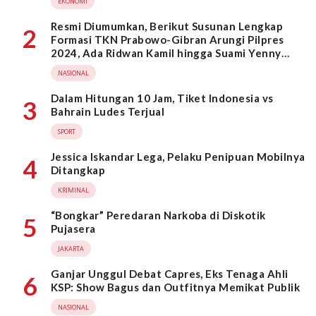
EKONOMI
Resmi Diumumkan, Berikut Susunan Lengkap
2
Formasi TKN Prabowo-Gibran Arungi Pilpres
2024, Ada Ridwan Kamil hingga Suami Yenny
Wahid
NASIONAL
Dalam Hitungan 10 Jam, Tiket Indonesia vs
3
Bahrain Ludes Terjual
SPORT
Jessica Iskandar Lega, Pelaku Penipuan Mobilnya
4
Ditangkap
KRIMINAL
“Bongkar” Peredaran Narkoba di Diskotik
5
Pujasera
JAKARTA
Ganjar Unggul Debat Capres, Eks Tenaga Ahli
6
KSP: Show Bagus dan Outfitnya Memikat Publik
NASIONAL