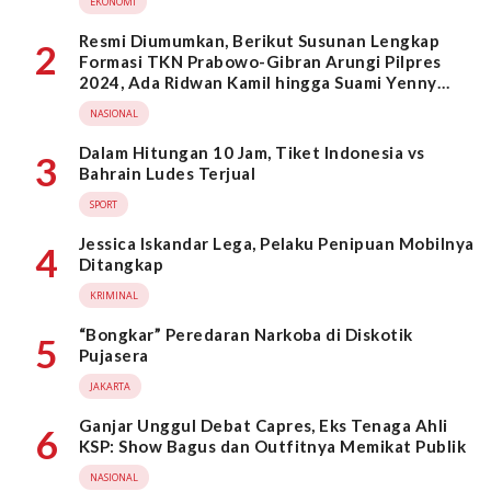
EKONOMI
Resmi Diumumkan, Berikut Susunan Lengkap
2
Formasi TKN Prabowo-Gibran Arungi Pilpres
2024, Ada Ridwan Kamil hingga Suami Yenny
Wahid
NASIONAL
Dalam Hitungan 10 Jam, Tiket Indonesia vs
3
Bahrain Ludes Terjual
SPORT
Jessica Iskandar Lega, Pelaku Penipuan Mobilnya
4
Ditangkap
KRIMINAL
“Bongkar” Peredaran Narkoba di Diskotik
5
Pujasera
JAKARTA
Ganjar Unggul Debat Capres, Eks Tenaga Ahli
6
KSP: Show Bagus dan Outfitnya Memikat Publik
NASIONAL