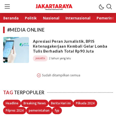
Jakarta Raya
Membangun Kepercayaan Publik
Beranda
Politik
Nasional
Internasional
Pemerint
#MEDIA ONLINE
Apresiasi Peran Jurnalistik, BPJS
Ketenagakerjaan Kembali Gelar Lomba
Tulis Berhadiah Total Rp90 Juta
2 tahun yang lalu
JAKARTA
Sudah ditampilkan semua
TAG
TERPOPULER
Headline
Breaking News
Berita Hari ini
Pilkada 2024
Pilpres 2024
pemerintahan
fyp