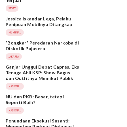
Terjual
SPORT
Jessica Iskandar Lega, Pelaku
Penipuan Mobilnya Ditangkap
KRIMINAL
“Bongkar” Peredaran Narkoba di
Diskotik Pujasera
JAKARTA
Ganjar Unggul Debat Capres, Eks
Tenaga Ahli KSP: Show Bagus
dan Outfitnya Memikat Publik
NASIONAL
NU dan PKB: Besar, tetapi
Seperti Buih?
NASIONAL
Penundaan Eksekusi Susanti:
Momentum Perkuat Diplomasi,