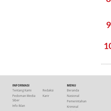
9
1
INFORMASI
MENU
Tentang Kami
Redaksi
Beranda
Pedoman Media
Karir
Nasional
Siber
Pemerintahan
Info Iklan
Kriminal