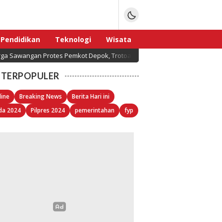
Pendidikan
Teknologi
Wisata
ga Sawangan Protes Pemkot Depok, Trotoar Senilai Miliaran Rupiah Tap
Sport
TERPOPULER
line
Breaking News
Berita Hari ini
da 2024
Pilpres 2024
pemerintahan
fyp