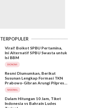
TERPOPULER
Viral! Boikot SPBU Pertamina,
Ini Alternatif SPBU Swasta untuk
Isi BBM
EKONOMI
Resmi Diumumkan, Berikut
Susunan Lengkap Formasi TKN
Prabowo-Gibran Arungi Pilpres
2024, Ada Ridwan Kamil hingga
NASIONAL
Suami Yenny Wahid
Dalam Hitungan 10 Jam, Tiket
Indonesia vs Bahrain Ludes