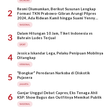
EKONOMI
Resmi Diumumkan, Berikut Susunan Lengkap
2
Formasi TKN Prabowo-Gibran Arungi Pilpres
2024, Ada Ridwan Kamil hingga Suami Yenny
Wahid
NASIONAL
Dalam Hitungan 10 Jam, Tiket Indonesia vs
3
Bahrain Ludes Terjual
SPORT
Jessica Iskandar Lega, Pelaku Penipuan Mobilnya
4
Ditangkap
KRIMINAL
“Bongkar” Peredaran Narkoba di Diskotik
5
Pujasera
JAKARTA
Ganjar Unggul Debat Capres, Eks Tenaga Ahli
6
KSP: Show Bagus dan Outfitnya Memikat Publik
NASIONAL