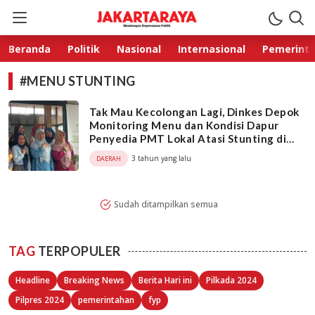
Jakarta Raya
Membangun Kepercayaan Publik
Beranda
Politik
Nasional
Internasional
Pemerint
#MENU STUNTING
Tak Mau Kecolongan Lagi, Dinkes Depok
Monitoring Menu dan Kondisi Dapur
Penyedia PMT Lokal Atasi Stunting di
Limo
3 tahun yang lalu
DAERAH
Sudah ditampilkan semua
TAG
TERPOPULER
Headline
Breaking News
Berita Hari ini
Pilkada 2024
Pilpres 2024
pemerintahan
fyp