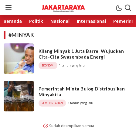
Jakarta Raya
Membangun Kepercayaan Publik
Beranda
Politik
Nasional
Internasional
Pemerint
#MINYAK
Kilang Minyak 1 Juta Barrel Wujudkan
Cita-Cita Swasembada Energi
1 tahun yang lalu
EKONOMI
Pemerintah Minta Bulog Distribusikan
Minyakita
2 tahun yang lalu
PEMERINTAHAN
Sudah ditampilkan semua