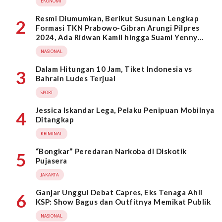
EKONOMI
Resmi Diumumkan, Berikut Susunan Lengkap
2
Formasi TKN Prabowo-Gibran Arungi Pilpres
2024, Ada Ridwan Kamil hingga Suami Yenny
Wahid
NASIONAL
Dalam Hitungan 10 Jam, Tiket Indonesia vs
3
Bahrain Ludes Terjual
SPORT
Jessica Iskandar Lega, Pelaku Penipuan Mobilnya
4
Ditangkap
KRIMINAL
“Bongkar” Peredaran Narkoba di Diskotik
5
Pujasera
JAKARTA
Ganjar Unggul Debat Capres, Eks Tenaga Ahli
6
KSP: Show Bagus dan Outfitnya Memikat Publik
NASIONAL