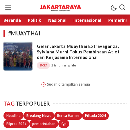
Jakarta Raya
Membangun Kepercayaan Publik
Beranda
Politik
Nasional
Internasional
Pemerint
#MUAYTHAI
Gelar Jakarta Muaythai Extravaganza,
Sylviana Murni Fokus Pembinaan Atlet
dan Kerjasama Internasional
2 tahun yang lalu
SPORT
Sudah ditampilkan semua
TAG
TERPOPULER
Headline
Breaking News
Berita Hari ini
Pilkada 2024
Pilpres 2024
pemerintahan
fyp