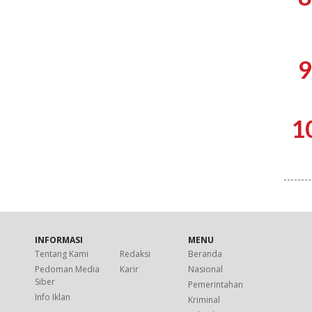
9
1
INFORMASI
MENU
Tentang Kami
Redaksi
Beranda
Pedoman Media
Karir
Nasional
Siber
Pemerintahan
Info Iklan
Kriminal