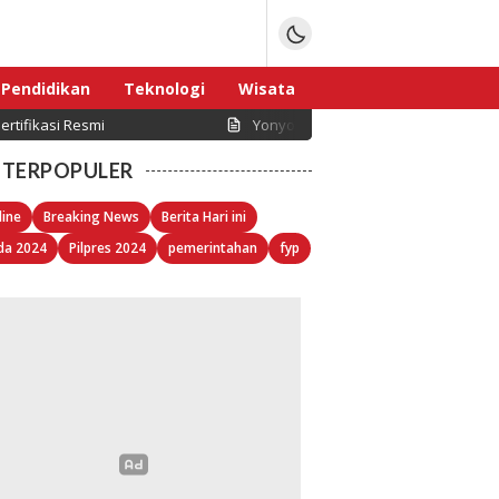
Pendidikan
Teknologi
Wisata
rtifikasi Resmi
Yonyou Network Indonesia Dorong D
Sport
TERPOPULER
line
Breaking News
Berita Hari ini
da 2024
Pilpres 2024
pemerintahan
fyp