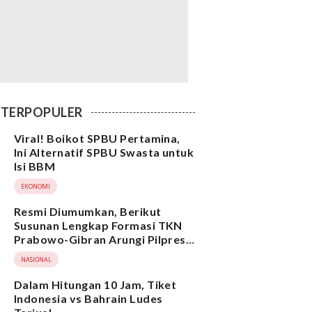
TERPOPULER
Viral! Boikot SPBU Pertamina,
Ini Alternatif SPBU Swasta untuk
Isi BBM
EKONOMI
Resmi Diumumkan, Berikut
Susunan Lengkap Formasi TKN
Prabowo-Gibran Arungi Pilpres
2024, Ada Ridwan Kamil hingga
NASIONAL
Suami Yenny Wahid
Dalam Hitungan 10 Jam, Tiket
Indonesia vs Bahrain Ludes