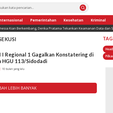
Internasional
Pemerintahan
Kesehatan
Kriminal
onesia Kian Berkembang, Denka Pratama Tekankan Keamanan Data dan Se
TAG
SEKUSI
Head
I Regional 1 Gagalkan Konstatering di
Pilka
n HGU 113/Sidodadi
10 bulan yang lalu
AH LEBIH BANYAK