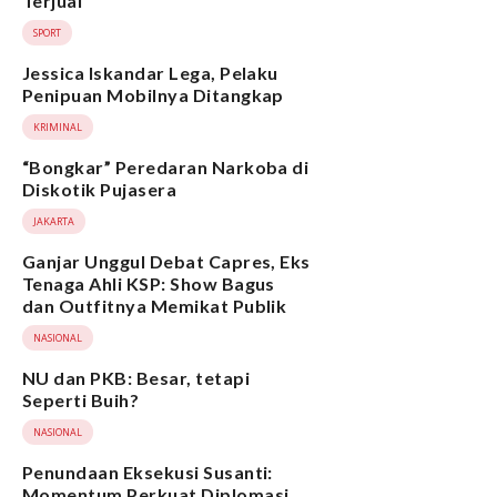
Terjual
SPORT
Jessica Iskandar Lega, Pelaku
Penipuan Mobilnya Ditangkap
KRIMINAL
“Bongkar” Peredaran Narkoba di
Diskotik Pujasera
JAKARTA
Ganjar Unggul Debat Capres, Eks
Tenaga Ahli KSP: Show Bagus
dan Outfitnya Memikat Publik
NASIONAL
NU dan PKB: Besar, tetapi
Seperti Buih?
NASIONAL
Penundaan Eksekusi Susanti:
Momentum Perkuat Diplomasi,