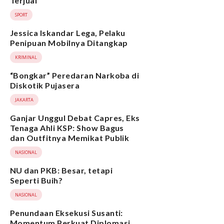
Terjual
SPORT
Jessica Iskandar Lega, Pelaku
Penipuan Mobilnya Ditangkap
KRIMINAL
“Bongkar” Peredaran Narkoba di
Diskotik Pujasera
JAKARTA
Ganjar Unggul Debat Capres, Eks
Tenaga Ahli KSP: Show Bagus
dan Outfitnya Memikat Publik
NASIONAL
NU dan PKB: Besar, tetapi
Seperti Buih?
NASIONAL
Penundaan Eksekusi Susanti:
Momentum Perkuat Diplomasi,