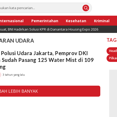
Internasional
Pemerintahan
Kesehatan
Kriminal
uat, BNI Hadirkan Solusi KPR di Danantara Housing Expo 2026
TAG
ARAN UDARA
Head
 Polusi Udara Jakarta, Pemprov DKI
Pilka
 Sudah Pasang 125 Water Mist di 109
ng
3 tahun yang lalu
AH LEBIH BANYAK