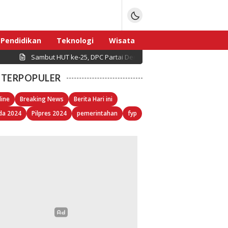
Pendidikan
Teknologi
Wisata
Sambut HUT ke-25, DPC Partai Demokrat Pulau Seribu Gelar Kerj
Sport
TERPOPULER
line
Breaking News
Berita Hari ini
da 2024
Pilpres 2024
pemerintahan
fyp