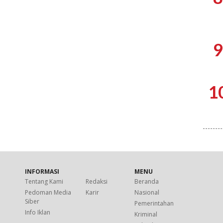
9
1
INFORMASI
MENU
Tentang Kami
Redaksi
Beranda
Pedoman Media
Karir
Nasional
Siber
Pemerintahan
Info Iklan
Kriminal