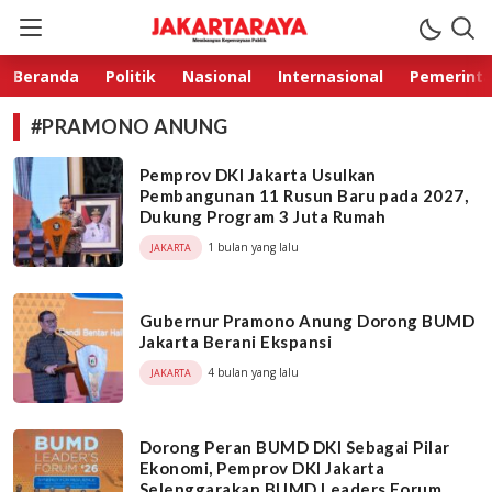
Jakarta Raya
Membangun Kepercayaan Publik
Beranda
Politik
Nasional
Internasional
Pemerint
#PRAMONO ANUNG
Pemprov DKI Jakarta Usulkan
Pembangunan 11 Rusun Baru pada 2027,
Dukung Program 3 Juta Rumah
1 bulan yang lalu
JAKARTA
Gubernur Pramono Anung Dorong BUMD
Jakarta Berani Ekspansi
4 bulan yang lalu
JAKARTA
Dorong Peran BUMD DKI Sebagai Pilar
Ekonomi, Pemprov DKI Jakarta
Selenggarakan BUMD Leaders Forum