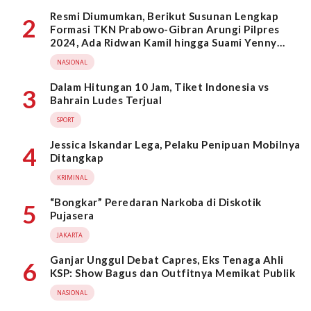
Resmi Diumumkan, Berikut Susunan Lengkap
2
Formasi TKN Prabowo-Gibran Arungi Pilpres
2024, Ada Ridwan Kamil hingga Suami Yenny
Wahid
NASIONAL
Dalam Hitungan 10 Jam, Tiket Indonesia vs
3
Bahrain Ludes Terjual
SPORT
Jessica Iskandar Lega, Pelaku Penipuan Mobilnya
4
Ditangkap
KRIMINAL
“Bongkar” Peredaran Narkoba di Diskotik
5
Pujasera
JAKARTA
Ganjar Unggul Debat Capres, Eks Tenaga Ahli
6
KSP: Show Bagus dan Outfitnya Memikat Publik
NASIONAL