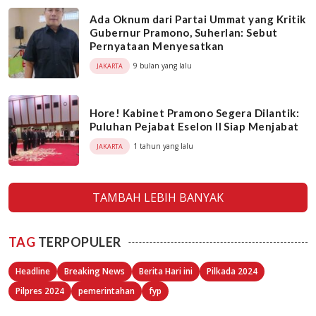
Ada Oknum dari Partai Ummat yang Kritik
Gubernur Pramono, Suherlan: Sebut
Pernyataan Menyesatkan
9 bulan yang lalu
JAKARTA
Hore! Kabinet Pramono Segera Dilantik:
Puluhan Pejabat Eselon II Siap Menjabat
1 tahun yang lalu
JAKARTA
TAMBAH LEBIH BANYAK
TAG
TERPOPULER
Headline
Breaking News
Berita Hari ini
Pilkada 2024
Pilpres 2024
pemerintahan
fyp