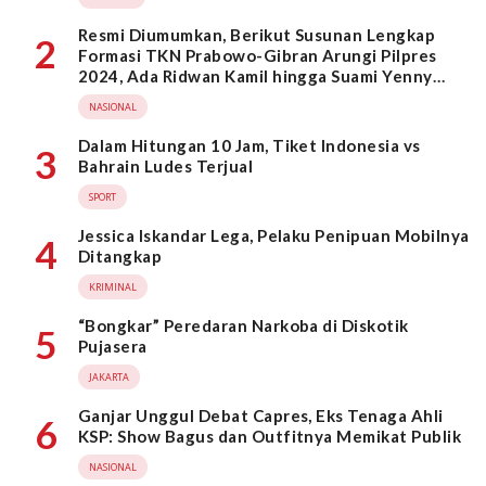
Resmi Diumumkan, Berikut Susunan Lengkap
2
Formasi TKN Prabowo-Gibran Arungi Pilpres
2024, Ada Ridwan Kamil hingga Suami Yenny
Wahid
NASIONAL
Dalam Hitungan 10 Jam, Tiket Indonesia vs
3
Bahrain Ludes Terjual
SPORT
Jessica Iskandar Lega, Pelaku Penipuan Mobilnya
4
Ditangkap
KRIMINAL
“Bongkar” Peredaran Narkoba di Diskotik
5
Pujasera
JAKARTA
Ganjar Unggul Debat Capres, Eks Tenaga Ahli
6
KSP: Show Bagus dan Outfitnya Memikat Publik
NASIONAL