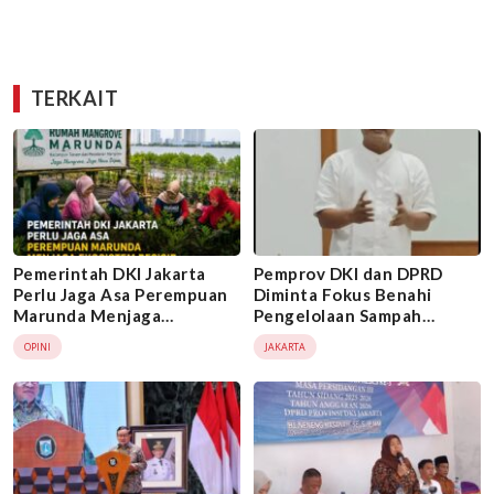
TERKAIT
Pemerintah DKI Jakarta
Pemprov DKI dan DPRD
Perlu Jaga Asa Perempuan
Diminta Fokus Benahi
Marunda Menjaga
Pengelolaan Sampah
Ekosistem Pesisir
Jakarta, Bukan Sekadar
OPINI
JAKARTA
Kampanye Pilah Sampah