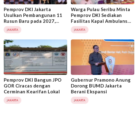
Pemprov DKI Jakarta
Warga Pulau Seribu Minta
Usulkan Pembangunan 11
Pemprov DKI Sediakan
Rusun Baru pada 2027,
Fasilitas Kapal Ambulans
Dukung Program 3 Juta
Angkut Pasien Rujukan
JAKARTA
JAKARTA
Rumah
Darurat
Pemprov DKI Bangun JPO
Gubernur Pramono Anung
GOR Ciracas dengan
Dorong BUMD Jakarta
Cerminan Kearifan Lokal
Berani Ekspansi
JAKARTA
JAKARTA