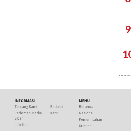
9
1
INFORMASI
MENU
Tentang Kami
Redaksi
Beranda
Pedoman Media
Karir
Nasional
Siber
Pemerintahan
Info Iklan
Kriminal