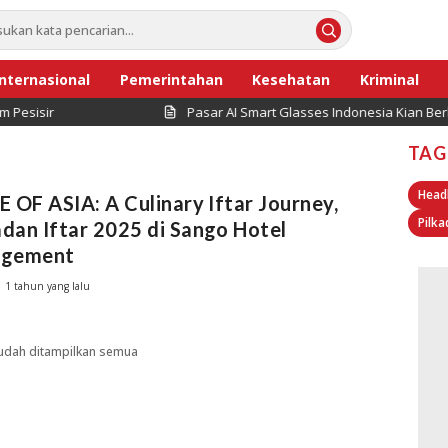
Internasional
Pemerintahan
Kesehatan
Kriminal
sisir
Pasar AI Smart Glasses Indonesia Kian Berke
TAG
Head
 OF ASIA: A Culinary Iftar Journey,
Pilka
an Iftar 2025 di Sango Hotel
gement
1 tahun yang lalu
udah ditampilkan semua