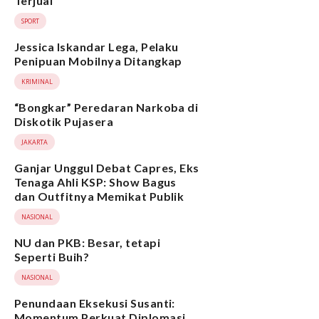
Terjual
SPORT
Jessica Iskandar Lega, Pelaku
Penipuan Mobilnya Ditangkap
KRIMINAL
“Bongkar” Peredaran Narkoba di
Diskotik Pujasera
JAKARTA
Ganjar Unggul Debat Capres, Eks
Tenaga Ahli KSP: Show Bagus
dan Outfitnya Memikat Publik
NASIONAL
NU dan PKB: Besar, tetapi
Seperti Buih?
NASIONAL
Penundaan Eksekusi Susanti:
Momentum Perkuat Diplomasi,