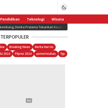
Pendidikan
Teknologi
Wisata
mbang, Denka Pratama Tekankan Keamanan Data dan Sertifikasi Resmi
Sport
TERPOPULER
line
Breaking News
Berita Hari ini
da 2024
Pilpres 2024
pemerintahan
fyp