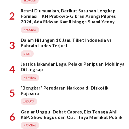
EKONOMI
Resmi Diumumkan, Berikut Susunan Lengkap
2
Formasi TKN Prabowo-Gibran Arungi Pilpres
2024, Ada Ridwan Kamil hingga Suami Yenny
Wahid
NASIONAL
Dalam Hitungan 10 Jam, Tiket Indonesia vs
3
Bahrain Ludes Terjual
SPORT
Jessica Iskandar Lega, Pelaku Penipuan Mobilnya
4
Ditangkap
KRIMINAL
“Bongkar” Peredaran Narkoba di Diskotik
5
Pujasera
JAKARTA
Ganjar Unggul Debat Capres, Eks Tenaga Ahli
6
KSP: Show Bagus dan Outfitnya Memikat Publik
NASIONAL