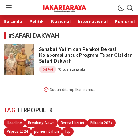
Jakarta Raya
Membangun Kepercayaan Publik
Beranda
Politik
Nasional
Internasional
Pemerint
#SAFARI DAKWAH
Sahabat Yatim dan Pemkot Bekasi
Kolaborasi untuk Program Tebar Gizi dan
Safari Dakwah
10 bulan yang lalu
DAERAH
Sudah ditampilkan semua
TAG
TERPOPULER
Headline
Breaking News
Berita Hari ini
Pilkada 2024
Pilpres 2024
pemerintahan
fyp