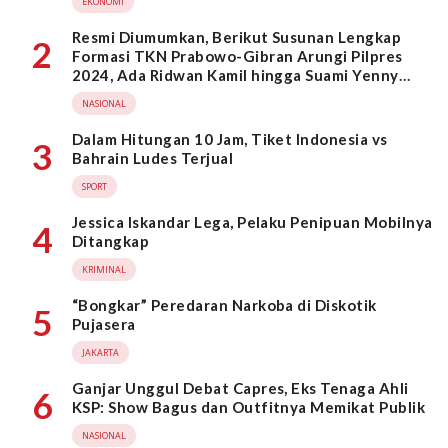
EKONOMI
Resmi Diumumkan, Berikut Susunan Lengkap
2
Formasi TKN Prabowo-Gibran Arungi Pilpres
2024, Ada Ridwan Kamil hingga Suami Yenny
Wahid
NASIONAL
Dalam Hitungan 10 Jam, Tiket Indonesia vs
3
Bahrain Ludes Terjual
SPORT
Jessica Iskandar Lega, Pelaku Penipuan Mobilnya
4
Ditangkap
KRIMINAL
“Bongkar” Peredaran Narkoba di Diskotik
5
Pujasera
JAKARTA
Ganjar Unggul Debat Capres, Eks Tenaga Ahli
6
KSP: Show Bagus dan Outfitnya Memikat Publik
NASIONAL