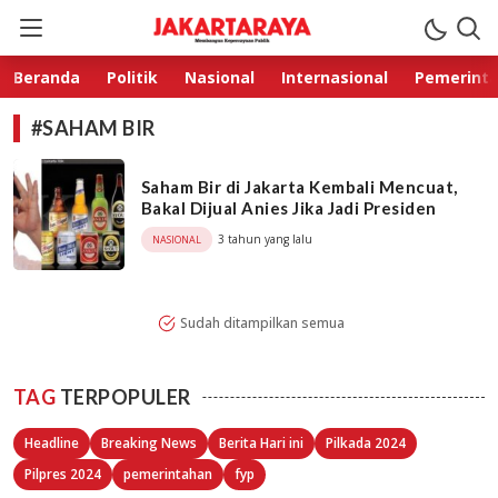
Jakarta Raya
Membangun Kepercayaan Publik
Beranda
Politik
Nasional
Internasional
Pemerint
#SAHAM BIR
Saham Bir di Jakarta Kembali Mencuat,
Bakal Dijual Anies Jika Jadi Presiden
3 tahun yang lalu
NASIONAL
Sudah ditampilkan semua
TAG
TERPOPULER
Headline
Breaking News
Berita Hari ini
Pilkada 2024
Pilpres 2024
pemerintahan
fyp