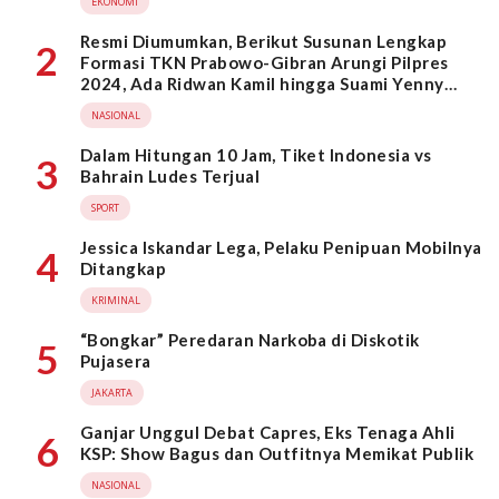
EKONOMI
Resmi Diumumkan, Berikut Susunan Lengkap
2
Formasi TKN Prabowo-Gibran Arungi Pilpres
2024, Ada Ridwan Kamil hingga Suami Yenny
Wahid
NASIONAL
Dalam Hitungan 10 Jam, Tiket Indonesia vs
3
Bahrain Ludes Terjual
SPORT
Jessica Iskandar Lega, Pelaku Penipuan Mobilnya
4
Ditangkap
KRIMINAL
“Bongkar” Peredaran Narkoba di Diskotik
5
Pujasera
JAKARTA
Ganjar Unggul Debat Capres, Eks Tenaga Ahli
6
KSP: Show Bagus dan Outfitnya Memikat Publik
NASIONAL