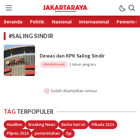
Jakarta Raya
Membangun Kepercayaan Publik
Beranda
Politik
Nasional
Internasional
Pemerint
#SALING SINDIR
Dewas dan KPK Saling Sindir
2 tahun yang lalu
PEMERINTAHAN
Sudah ditampilkan semua
TAG
TERPOPULER
Headline
Breaking News
Berita Hari ini
Pilkada 2024
Pilpres 2024
pemerintahan
fyp