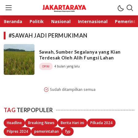
Jakarta Raya
Membangun Kepercayaan Publik
Beranda
Politik
Nasional
Internasional
Pemerint
#SAWAH JADI PERMUKIMAN
Sawah, Sumber Segalanya yang Kian
Terdesak Oleh Alih Fungsi Lahan
4 bulan yang lalu
OPINI
Sudah ditampilkan semua
TAG
TERPOPULER
Headline
Breaking News
Berita Hari ini
Pilkada 2024
Pilpres 2024
pemerintahan
fyp