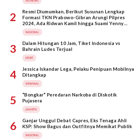
EKONOMI
Resmi Diumumkan, Berikut Susunan Lengkap
2
Formasi TKN Prabowo-Gibran Arungi Pilpres
2024, Ada Ridwan Kamil hingga Suami Yenny
Wahid
NASIONAL
Dalam Hitungan 10 Jam, Tiket Indonesia vs
3
Bahrain Ludes Terjual
SPORT
Jessica Iskandar Lega, Pelaku Penipuan Mobilnya
4
Ditangkap
KRIMINAL
“Bongkar” Peredaran Narkoba di Diskotik
5
Pujasera
JAKARTA
Ganjar Unggul Debat Capres, Eks Tenaga Ahli
6
KSP: Show Bagus dan Outfitnya Memikat Publik
NASIONAL