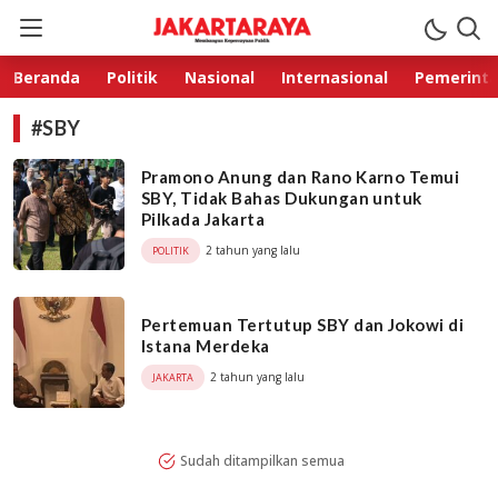
Jakarta Raya
Membangun Kepercayaan Publik
Beranda
Politik
Nasional
Internasional
Pemerint
#SBY
Pramono Anung dan Rano Karno Temui
SBY, Tidak Bahas Dukungan untuk
Pilkada Jakarta
2 tahun yang lalu
POLITIK
Pertemuan Tertutup SBY dan Jokowi di
Istana Merdeka
2 tahun yang lalu
JAKARTA
Sudah ditampilkan semua