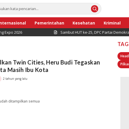
Internasional
Pemerintahan
Kesehatan
Kriminal
Expo 2026
Sambut HUT ke-25, DPC Partai Demokrat Pul
TAG
Head
lkan Twin Cities, Heru Budi Tegaskan
Pilka
ta Masih Ibu Kota
2 tahun yang lalu
udah ditampilkan semua