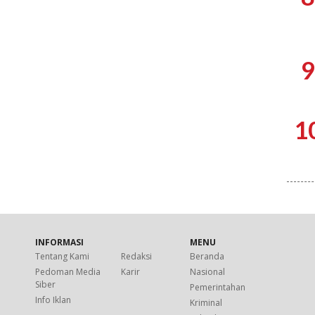
9
1
INFORMASI
MENU
Tentang Kami
Redaksi
Beranda
Pedoman Media
Karir
Nasional
Siber
Pemerintahan
Info Iklan
Kriminal