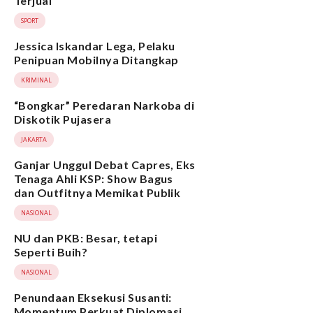
Terjual
SPORT
Jessica Iskandar Lega, Pelaku
Penipuan Mobilnya Ditangkap
KRIMINAL
“Bongkar” Peredaran Narkoba di
Diskotik Pujasera
JAKARTA
Ganjar Unggul Debat Capres, Eks
Tenaga Ahli KSP: Show Bagus
dan Outfitnya Memikat Publik
NASIONAL
NU dan PKB: Besar, tetapi
Seperti Buih?
NASIONAL
Penundaan Eksekusi Susanti:
Momentum Perkuat Diplomasi,