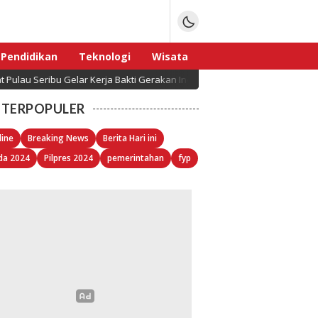
Pendidikan
Teknologi
Wisata
au Seribu Gelar Kerja Bakti Gerakan Indonesia ASRI Langit Biru
Sport
TERPOPULER
line
Breaking News
Berita Hari ini
da 2024
Pilpres 2024
pemerintahan
fyp