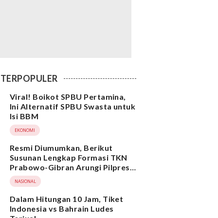
TERPOPULER
Viral! Boikot SPBU Pertamina,
Ini Alternatif SPBU Swasta untuk
Isi BBM
EKONOMI
Resmi Diumumkan, Berikut
Susunan Lengkap Formasi TKN
Prabowo-Gibran Arungi Pilpres
2024, Ada Ridwan Kamil hingga
NASIONAL
Suami Yenny Wahid
Dalam Hitungan 10 Jam, Tiket
Indonesia vs Bahrain Ludes