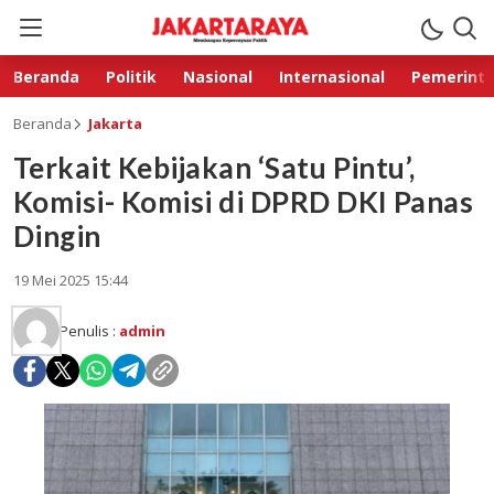
Beranda
Politik
Nasional
Internasional
Pemerint
Beranda
Jakarta
Terkait Kebijakan ‘Satu Pintu’,
Komisi- Komisi di DPRD DKI Panas
Dingin
19 Mei 2025 15:44
Penulis :
admin