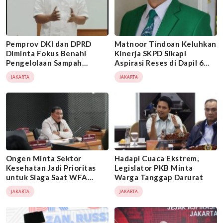
Pemprov DKI dan DPRD
Matnoor Tindoan Keluhkan
Diminta Fokus Benahi
Kinerja SKPD Sikapi
Pengelolaan Sampah
Aspirasi Reses di Dapil 6
Jakarta, Bukan Sekadar
Jaktim yang Hanya
JAKARTA
JAKARTA
Kampanye Pilah Sampah
Terealisasi 10 Persen
Ongen Minta Sektor
Hadapi Cuaca Ekstrem,
Kesehatan Jadi Prioritas
Legislator PKB Minta
untuk Siaga Saat WFA
Warga Tanggap Darurat
Diterapkan
JAKARTA
JAKARTA