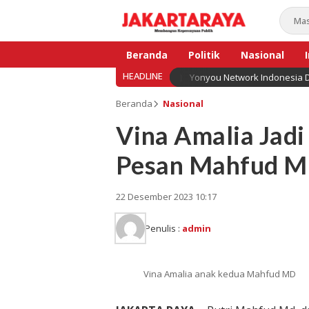
Beranda
Politik
Nasional
HEADLINE
Yonyou Network Indonesia D
Bisnis
Beranda
Nasional
Vina Amalia Jadi 
Pesan Mahfud 
22 Desember 2023 10:17
Penulis :
admin
Vina Amalia anak kedua Mahfud MD