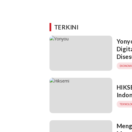
TERKINI
Yony
Digit
Dises
EKONOMI
HIKSE
Indon
TEKNOLO
Meng