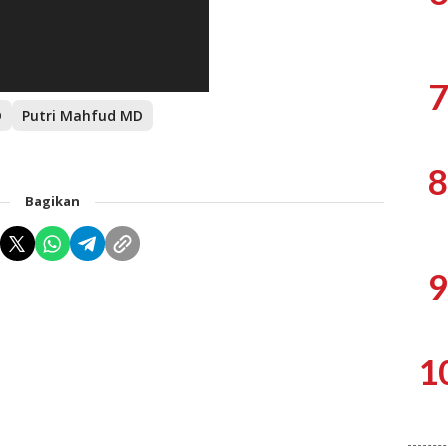
7
D
Putri Mahfud MD
8
Bagikan
9
1