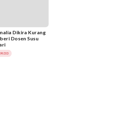
malia Dikira Kurang
Diberi Dosen Susu
ari
ORIZED