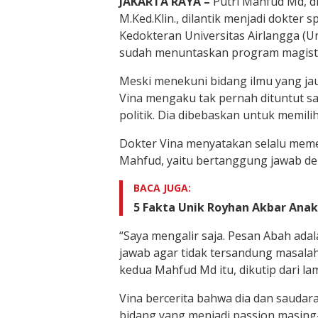
JAKARTA RAYA –
Putri Mahfud Md, dr.
M.Ked.Klin., dilantik menjadi dokter sp
Kedokteran Universitas Airlangga (Una
sudah menuntaskan program magister
Meski menekuni bidang ilmu yang ja
Vina mengaku tak pernah dituntut s
politik. Dia dibebaskan untuk memilih
Dokter Vina menyatakan selalu meme
Mahfud, yaitu bertanggung jawab de
BACA JUGA:
5 Fakta Unik Royhan Akbar Ana
“Saya mengalir saja. Pesan Abah ada
jawab agar tidak tersandung masala
kedua Mahfud Md itu, dikutip dari la
Vina bercerita bahwa dia dan sauda
bidang yang menjadi passion masin