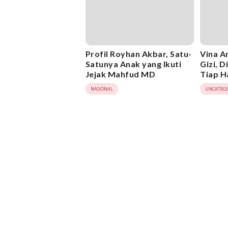
Profil Royhan Akbar, Satu-
Vina A
Satunya Anak yang Ikuti
Gizi, 
Jejak Mahfud MD
Tiap H
NASIONAL
UNCATEG