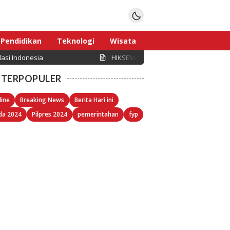
Pendidikan
Teknologi
Wisata
asi Indonesia
HIKSEMI Perkuat Infrastruktur Data C
Sport
TERPOPULER
line
Breaking News
Berita Hari ini
da 2024
Pilpres 2024
pemerintahan
fyp