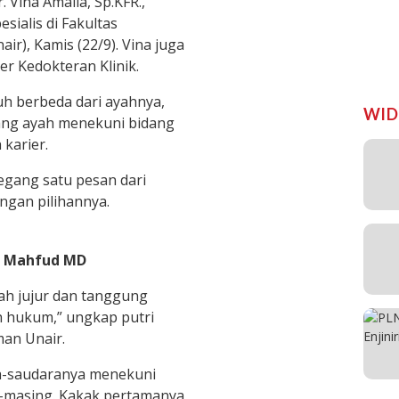
 Vina Amalia, Sp.KFR.,
esialis di Fakultas
ir), Kamis (22/9). Vina juga
 Kedokteran Klinik.
uh berbeda dari ayahnya,
WID
ang ayah menekuni bidang
 karier.
gang satu pesan dari
ngan pilihannya.
k Mahfud MD
lah jujur dan tanggung
h hukum,” ungkap putri
man Unair.
ra-saudaranya menekuni
g-masing. Kakak pertamanya