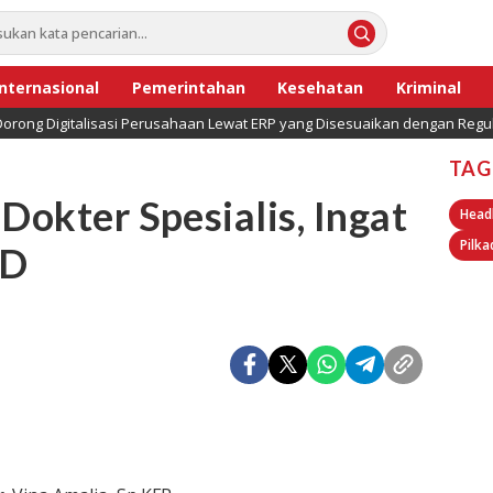
Internasional
Pemerintahan
Kesehatan
Kriminal
orong Digitalisasi Perusahaan Lewat ERP yang Disesuaikan dengan Regul
TAG
Dokter Spesialis, Ingat
Head
Pilka
MD