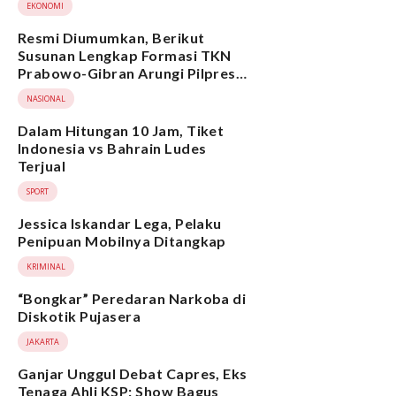
EKONOMI
Resmi Diumumkan, Berikut
Susunan Lengkap Formasi TKN
Prabowo-Gibran Arungi Pilpres
2024, Ada Ridwan Kamil hingga
NASIONAL
Suami Yenny Wahid
Dalam Hitungan 10 Jam, Tiket
Indonesia vs Bahrain Ludes
Terjual
SPORT
Jessica Iskandar Lega, Pelaku
Penipuan Mobilnya Ditangkap
KRIMINAL
“Bongkar” Peredaran Narkoba di
Diskotik Pujasera
JAKARTA
Ganjar Unggul Debat Capres, Eks
Tenaga Ahli KSP: Show Bagus