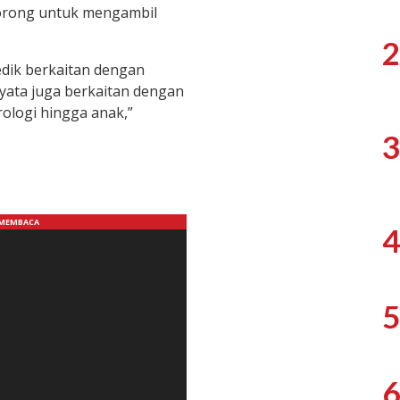
rdorong untuk mengambil
2
medik berkaitan dengan
rnyata juga berkaitan dengan
rologi hingga anak,”
3
4
5
6