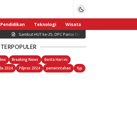
Pendidikan
Teknologi
Wisata
Sambut HUT ke-25, DPC Partai Demokrat Pulau Seribu Gelar Kerj
Sport
TERPOPULER
line
Breaking News
Berita Hari ini
da 2024
Pilpres 2024
pemerintahan
fyp