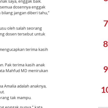
nak saya, enggak baik.
r semua dosennya enggak
 bilang jangan diberi tahu,”
7
usu oleh salah seorang
ng dosen tersebut untuk
8
 mengucapkan terima kasih
n. Pak terima kasih anak
9
” kata Mahfud MD menirukan
a Amalia adalah anaknya,
1
ut.
orang tak mampu.
ang enggak punya,” kata