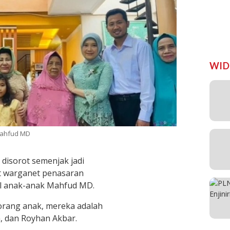
WID
Mahfud MD
isorot semenjak jadi
it warganet penasaran
l anak-anak Mahfud MD.
orang anak, mereka adalah
, dan Royhan Akbar.