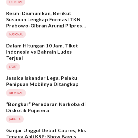
EKONOMI
Resmi Diumumkan, Berikut
Susunan Lengkap Formasi TKN
Prabowo-Gibran Arungi Pilpres
2024, Ada Ridwan Kamil hingga
NASIONAL
Suami Yenny Wahid
Dalam Hitungan 10 Jam, Tiket
Indonesia vs Bahrain Ludes
Terjual
SPORT
Jessica Iskandar Lega, Pelaku
Penipuan Mobilnya Ditangkap
KRIMINAL
“Bongkar” Peredaran Narkoba di
Diskotik Pujasera
JAKARTA
Ganjar Unggul Debat Capres, Eks
Tenaga Ahli KSP: Show Bagus