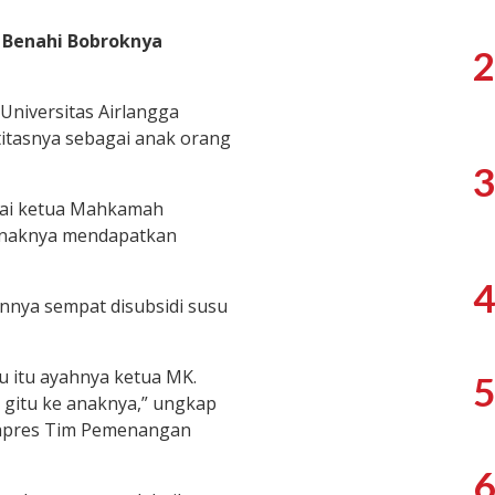
 Benahi Bobroknya
2
 Universitas Airlangga
itasnya sebagai anak orang
3
gai ketua Mahkamah
 anaknya mendapatkan
4
ennya sempat disubsidi susu
u itu ayahnya ketua MK.
5
g gitu ke anaknya,” ungkap
Capres Tim Pemenangan
6