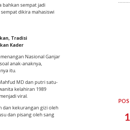
ia bahkan sempat jadi
 sempat dikira mahasiswi
kan, Tradisi
kan Kader
Pemenangan Nasional Ganjar
soal anak-anaknya,
ya itu.
Mahfud MD dan putri satu-
wanita kelahiran 1989
enjadi viral.
POS
n dan kekurangan gizi oleh
1
usu dan pisang oleh sang