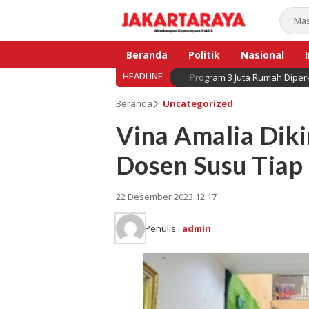
Beranda
Politik
Nasional
HEADLINE
Program 3 Juta Rumah Diperk
Bisnis
Beranda
Uncategorized
Vina Amalia Diki
Dosen Susu Tiap
22 Desember 2023 12:17
Penulis :
admin