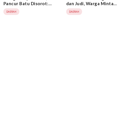
Pancur Batu Disorot:
dan Judi, Warga Minta
Pelaku Masih Bebas, Aparat
Aparat Tidak Tutup Mata!!
DAERAH
DAERAH
Dinilai Mandul