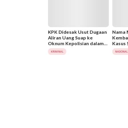
KPK Didesak Usut Dugaan
Nama 
Aliran Uang Suap ke
Kembal
Oknum Kepolisian dalam
Kasus 
Kasus Bea Cukai
Didesa
KRIMINAL
NASIONAL