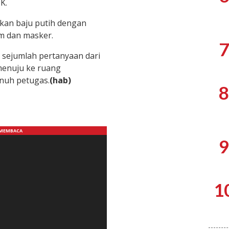
K.
an baju putih dengan
am dan masker.
7
i sejumlah pertanyaan dari
menuju ke ruang
nuh petugas.
(hab)
8
9
1