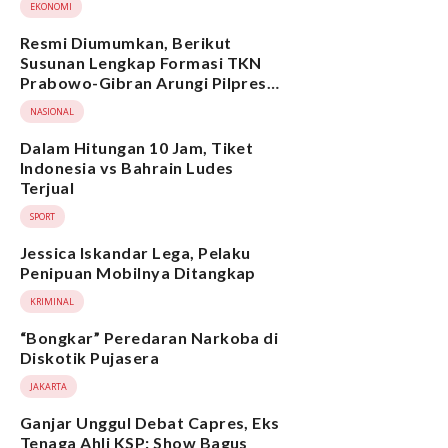
EKONOMI
Resmi Diumumkan, Berikut
Susunan Lengkap Formasi TKN
Prabowo-Gibran Arungi Pilpres
2024, Ada Ridwan Kamil hingga
NASIONAL
Suami Yenny Wahid
Dalam Hitungan 10 Jam, Tiket
Indonesia vs Bahrain Ludes
Terjual
SPORT
Jessica Iskandar Lega, Pelaku
Penipuan Mobilnya Ditangkap
KRIMINAL
“Bongkar” Peredaran Narkoba di
Diskotik Pujasera
JAKARTA
Ganjar Unggul Debat Capres, Eks
Tenaga Ahli KSP: Show Bagus