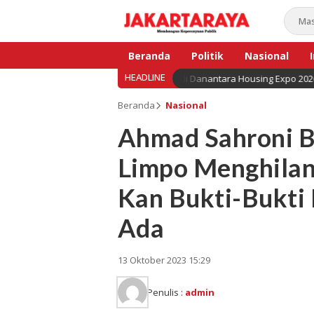
Beranda
Politik
Nasional
HEADLINE
kuat, BNI Hadirkan Solusi KPR di Danantara Housing Expo 2026
Bisnis
Beranda
Nasional
Ahmad Sahroni B
Limpo Menghilan
Kan Bukti-Bukti
Ada
13 Oktober 2023 15:29
Penulis :
admin