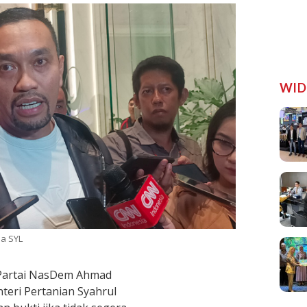
WID
a SYL
artai NasDem Ahmad
eri Pertanian Syahrul