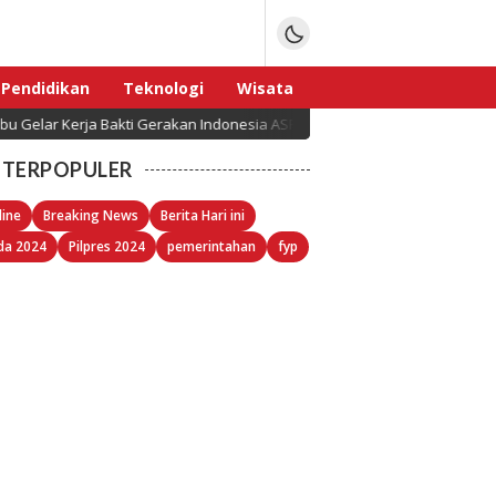
Pendidikan
Teknologi
Wisata
a Bakti Gerakan Indonesia ASRI Langit Biru
BMP Aja
Sport
TERPOPULER
line
Breaking News
Berita Hari ini
da 2024
Pilpres 2024
pemerintahan
fyp