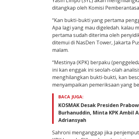
Yasin Limpo (SYL) akan menghilangkan
ditangkap oleh Komisi Pemberantasa
“Kan bukti-bukti yang pertama peng
Apa lagi yang mau digeledah. kalau 
pertama sudah diterima oleh penyidik
ditemui di NasDen Tower, Jakarta Pus
malam.
“Mestinya (KPK) berpaku (penggeled
ini kan enggak ini seolah-olah analis
menghilangkan bukti-bukti, kan bes
menyampaikan pemeriksaan yang be
BACA JUGA:
KOSMAK Desak Presiden Prabow
Burhanuddin, Minta KPK Ambil Al
Adriansyah
Sahroni menganggap jika penjemput