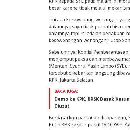
KPK kepada SYL pada malam ini mer
besar karena tidak melalui mekanism
“Ini ada kesewenang-wenangan yang d
dalamnya, saya tidak pernah bisa men
dalamnya tapi ini adalah perlakuan h
kesewenangan-wenangan,” ucap Sah
Sebelumnya, Komisi Pemberantasan 
menjemput paksa dan membawa mant
(Mentan) Syahrul Yasin Limpo (SYL), 
tersebut dikabarkan langsung dibaw
KPK, Jakarta Selatan.
BACA JUGA:
Demo ke KPK, BRSK Desak Kasus
Diusut
Berdasarkan pantauan di lapangan, 
Putih KPK sekitar pukul 19.16 WIB. A