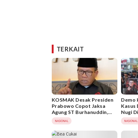
TERKAIT
KOSMAK Desak Presiden
Demo 
Prabowo Copot Jaksa
Kasus 
Agung ST Burhanuddin,
Nugi D
Minta KPK Ambil Alih
NASIONAL
NASIONAL
Kasus Febrie Adriansyah