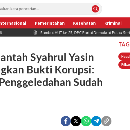
Internasional
Pemerintahan
Kesehatan
Kriminal
Sambut HUT ke-25, DPC Partai Demokrat Pulau Seribu Gelar Kerj
TAG
antah Syahrul Yasin
Head
Pilka
gkan Bukti Korupsi:
 Penggeledahan Sudah