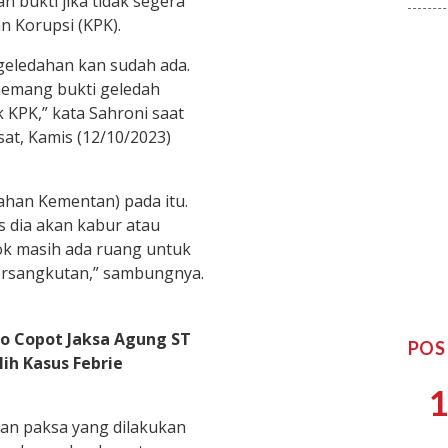
 bukti jika tidak segera
n Korupsi (KPK).
geledahan kan sudah ada.
memang bukti geledah
 KPK,” kata Sahroni saat
at, Kamis (12/10/2023)
ahan Kementan) pada itu.
is dia akan kabur atau
ok masih ada ruang untuk
rsangkutan,” sambungnya.
o Copot Jaksa Agung ST
POS
ih Kasus Febrie
1
an paksa yang dilakukan