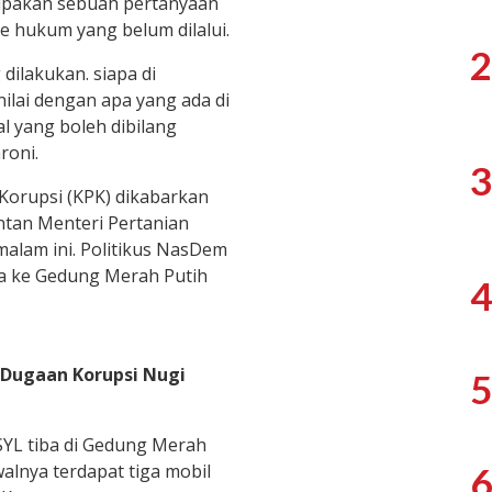
upakan sebuah pertanyaan
e hukum yang belum dilalui.
2
ilakukan. siapa di
ilai dengan apa yang ada di
al yang boleh dibilang
roni.
3
Korupsi (KPK) dikabarkan
an Menteri Pertanian
malam ini. Politikus NasDem
a ke Gedung Merah Putih
4
 Dugaan Korupsi Nugi
5
SYL tiba di Gedung Merah
walnya terdapat tiga mobil
6