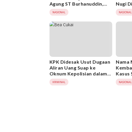
Agung ST Burhanuddin,
Nugi D
Minta KPK Ambil Alih
NASIONAL
NASIONAL
Kasus Febrie Adriansyah
KPK Didesak Usut Dugaan
Nama 
Aliran Uang Suap ke
Kembal
Oknum Kepolisian dalam
Kasus 
Kasus Bea Cukai
Didesa
KRIMINAL
NASIONAL