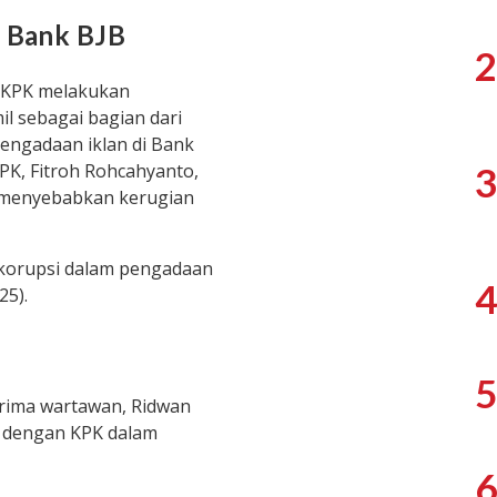
i Bank BJB
2
, KPK melakukan
l sebagai bagian dari
engadaan iklan di Bank
KPK, Fitroh Rohcahyanto,
3
 menyebabkan kerugian
 korupsi dalam pengadaan
4
25).
5
terima wartawan, Ridwan
a dengan KPK dalam
6