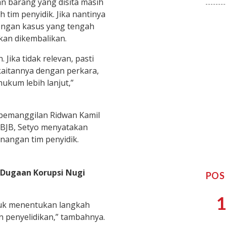
 barang yang disita masih
h tim penyidik. Jika nantinya
dengan kasus yang tengah
kan dikembalikan.
 Jika tidak relevan, pasti
kaitannya dengan perkara,
ukum lebih lanjut,”
 pemanggilan Ridwan Kamil
 BJB, Setyo menyatakan
angan tim penyidik.
 Dugaan Korupsi Nugi
POS
1
tuk menentukan langkah
 penyelidikan,” tambahnya.