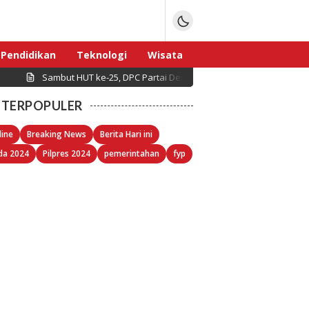
Pendidikan
Teknologi
Wisata
Sambut HUT ke-25, DPC Partai Demokrat Pulau Seribu Gelar Kerj
Sport
TERPOPULER
line
Breaking News
Berita Hari ini
da 2024
Pilpres 2024
pemerintahan
fyp