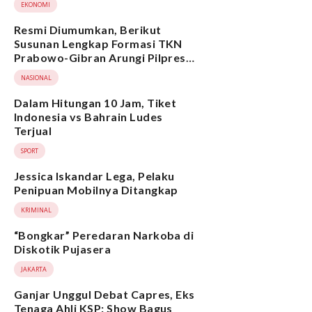
EKONOMI
Resmi Diumumkan, Berikut
Susunan Lengkap Formasi TKN
Prabowo-Gibran Arungi Pilpres
2024, Ada Ridwan Kamil hingga
NASIONAL
Suami Yenny Wahid
Dalam Hitungan 10 Jam, Tiket
Indonesia vs Bahrain Ludes
Terjual
SPORT
Jessica Iskandar Lega, Pelaku
Penipuan Mobilnya Ditangkap
KRIMINAL
“Bongkar” Peredaran Narkoba di
Diskotik Pujasera
JAKARTA
Ganjar Unggul Debat Capres, Eks
Tenaga Ahli KSP: Show Bagus