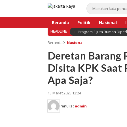
Beranda
Politik
Nasional
HEADLINE
Program 3 Juta Rumah Diperk
Bisnis
Beranda
Nasional
Deretan Barang 
Disita KPK Saat
Apa Saja?
13 Maret 2025 12:24
Penulis :
admin