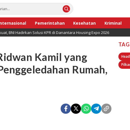
Internasional
Pemerintahan
Kesehatan
Kriminal
uat, BNI Hadirkan Solusi KPR di Danantara Housing Expo 2026
TAG
Ridwan Kamil yang
Head
Pilka
 Penggeledahan Rumah,