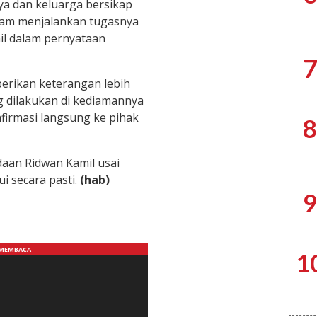
ya dan keluarga bersikap
lam menjalankan tugasnya
mil dalam pernyataan
7
rikan keterangan lebih
 dilakukan di kediamannya
irmasi langsung ke pihak
8
adaan Ridwan Kamil usai
i secara pasti.
(hab)
9
1