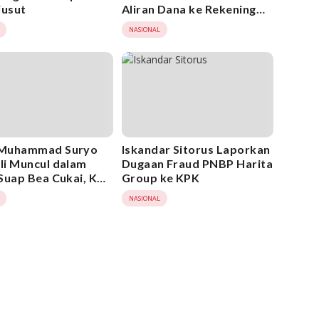
iusut
Aliran Dana ke Rekening
Heri Black
NASIONAL
Muhammad Suryo
Iskandar Sitorus Laporkan
i Muncul dalam
Dugaan Fraud PNBP Harita
Suap Bea Cukai, KPK
Group ke KPK
k Bertindak
NASIONAL